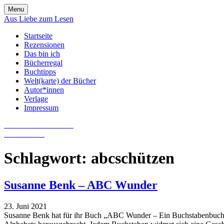
Skip
Menu
to
Aus Liebe zum Lesen
content
Startseite
Rezensionen
Das bin ich
Bücherregal
Buchtipps
Welt(karte) der Bücher
Autor*innen
Verlage
Impressum
Aus Liebe zum Lesen
Literatur-Blog
Schlagwort:
abcschützen
Susanne Benk – ABC Wunder
23. Juni 2021
Susanne Benk hat für ihr Buch „ABC Wunder – Ein Buchstabenbuch m