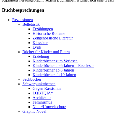
Alphabets herausgebracht. Jedem Buchstaben widmet sich eine Geschi
Buchbesprechungen
Rezensionen
Belletristik
Erzählungen
Historische Romane
Zeitgenössische Literatur
Klassiker
Lyrik
Bücher für Kinder und Eltern
Erziehung
Kinderbücher zum Vorlesen
Kinderbücher ab 6 Jahren – Ersteleser
Kinderbücher ab 8 Jahren
Kinderbücher ab 10 Jahren
Sachbücher
Schwerpunktthemen
Gegen Rassismus
LQBTQIA*
Architektur
Feminismus
Natur/Umweltschutz
Graphic Novel