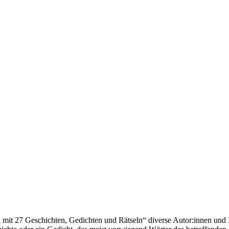
it 27 Geschichten, Gedichten und Rätseln“ diverse Autor:innen und 