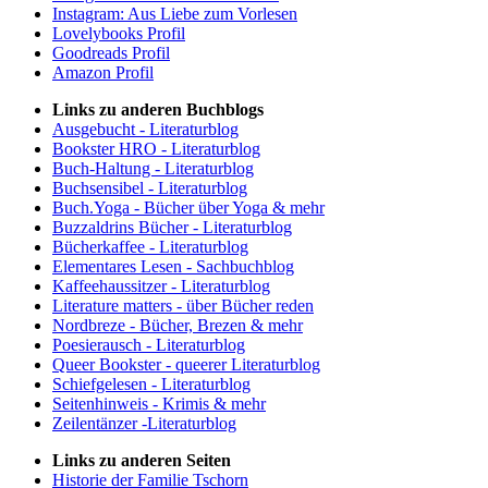
Instagram: Aus Liebe zum Vorlesen
Lovelybooks Profil
Goodreads Profil
Amazon Profil
Links zu anderen Buchblogs
Ausgebucht - Literaturblog
Bookster HRO - Literaturblog
Buch-Haltung - Literaturblog
Buchsensibel - Literaturblog
Buch.Yoga - Bücher über Yoga & mehr
Buzzaldrins Bücher - Literaturblog
Bücherkaffee - Literaturblog
Elementares Lesen - Sachbuchblog
Kaffeehaussitzer - Literaturblog
Literature matters - über Bücher reden
Nordbreze - Bücher, Brezen & mehr
Poesierausch - Literaturblog
Queer Bookster - queerer Literaturblog
Schiefgelesen - Literaturblog
Seitenhinweis - Krimis & mehr
Zeilentänzer -Literaturblog
Links zu anderen Seiten
Historie der Familie Tschorn