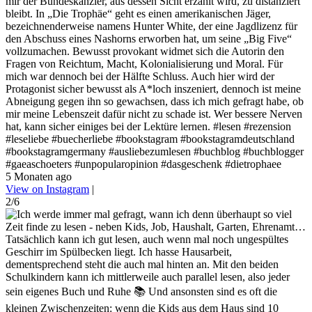
mir der Bundeskanzler, aus dessen Sicht erzählt wird, zu distanziert
bleibt. In „Die Trophäe“ geht es einen amerikanischen Jäger,
bezeichnenderweise namens Hunter White, der eine Jagdlizenz für
den Abschuss eines Nashorns erworben hat, um seine „Big Five“
vollzumachen. Bewusst provokant widmet sich die Autorin den
Fragen von Reichtum, Macht, Kolonialisierung und Moral. Für
mich war dennoch bei der Hälfte Schluss. Auch hier wird der
Protagonist sicher bewusst als A*loch inszeniert, dennoch ist meine
Abneigung gegen ihn so gewachsen, dass ich mich gefragt habe, ob
mir meine Lebenszeit dafür nicht zu schade ist. Wer bessere Nerven
hat, kann sicher einiges bei der Lektüre lernen. #lesen #rezension
#leseliebe #buecherliebe #bookstagram #bookstagramdeutschland
#bookstagramgermany #ausliebezumlesen #buchblog #buchblogger
#gaeaschoeters #unpopularopinion #dasgeschenk #dietrophaee
5 Monaten ago
View on Instagram
|
2/6