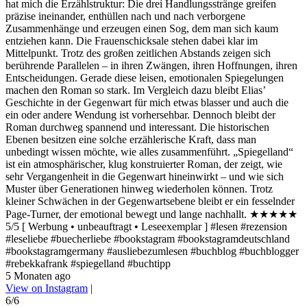
hat mich die Erzählstruktur: Die drei Handlungsstränge greifen
präzise ineinander, enthüllen nach und nach verborgene
Zusammenhänge und erzeugen einen Sog, dem man sich kaum
entziehen kann. Die Frauenschicksale stehen dabei klar im
Mittelpunkt. Trotz des großen zeitlichen Abstands zeigen sich
berührende Parallelen – in ihren Zwängen, ihren Hoffnungen, ihren
Entscheidungen. Gerade diese leisen, emotionalen Spiegelungen
machen den Roman so stark. Im Vergleich dazu bleibt Elias’
Geschichte in der Gegenwart für mich etwas blasser und auch die
ein oder andere Wendung ist vorhersehbar. Dennoch bleibt der
Roman durchweg spannend und interessant. Die historischen
Ebenen besitzen eine solche erzählerische Kraft, dass man
unbedingt wissen möchte, wie alles zusammenführt. „Spiegelland“
ist ein atmosphärischer, klug konstruierter Roman, der zeigt, wie
sehr Vergangenheit in die Gegenwart hineinwirkt – und wie sich
Muster über Generationen hinweg wiederholen können. Trotz
kleiner Schwächen in der Gegenwartsebene bleibt er ein fesselnder
Page-Turner, der emotional bewegt und lange nachhallt. ★★★★★
5/5 [ Werbung • unbeauftragt • Leseexemplar ] #lesen #rezension
#leseliebe #buecherliebe #bookstagram #bookstagramdeutschland
#bookstagramgermany #ausliebezumlesen #buchblog #buchblogger
#rebekkafrank #spiegelland #buchtipp
5 Monaten ago
View on Instagram
|
6/6