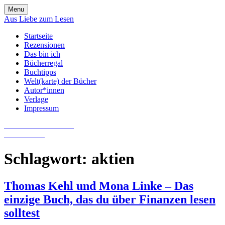
Skip
Menu
to
Aus Liebe zum Lesen
content
Startseite
Rezensionen
Das bin ich
Bücherregal
Buchtipps
Welt(karte) der Bücher
Autor*innen
Verlage
Impressum
Aus Liebe zum Lesen
Literatur-Blog
Schlagwort:
aktien
Thomas Kehl und Mona Linke – Das
einzige Buch, das du über Finanzen lesen
solltest