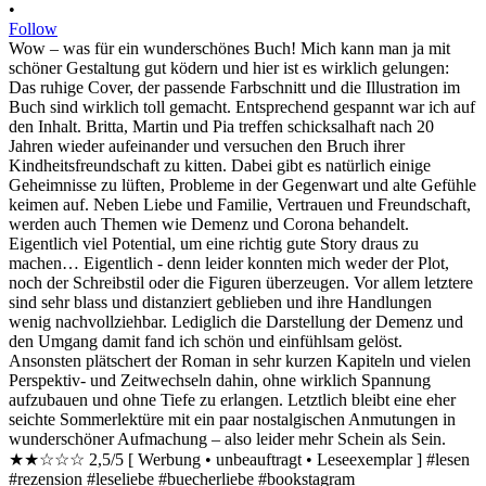
•
Follow
Wow – was für ein wunderschönes Buch! Mich kann man ja mit
schöner Gestaltung gut ködern und hier ist es wirklich gelungen:
Das ruhige Cover, der passende Farbschnitt und die Illustration im
Buch sind wirklich toll gemacht. Entsprechend gespannt war ich auf
den Inhalt. Britta, Martin und Pia treffen schicksalhaft nach 20
Jahren wieder aufeinander und versuchen den Bruch ihrer
Kindheitsfreundschaft zu kitten. Dabei gibt es natürlich einige
Geheimnisse zu lüften, Probleme in der Gegenwart und alte Gefühle
keimen auf. Neben Liebe und Familie, Vertrauen und Freundschaft,
werden auch Themen wie Demenz und Corona behandelt.
Eigentlich viel Potential, um eine richtig gute Story draus zu
machen… Eigentlich - denn leider konnten mich weder der Plot,
noch der Schreibstil oder die Figuren überzeugen. Vor allem letztere
sind sehr blass und distanziert geblieben und ihre Handlungen
wenig nachvollziehbar. Lediglich die Darstellung der Demenz und
den Umgang damit fand ich schön und einfühlsam gelöst.
Ansonsten plätschert der Roman in sehr kurzen Kapiteln und vielen
Perspektiv- und Zeitwechseln dahin, ohne wirklich Spannung
aufzubauen und ohne Tiefe zu erlangen. Letztlich bleibt eine eher
seichte Sommerlektüre mit ein paar nostalgischen Anmutungen in
wunderschöner Aufmachung – also leider mehr Schein als Sein.
★★☆☆☆ 2,5/5 [ Werbung • unbeauftragt • Leseexemplar ] #lesen
#rezension #leseliebe #buecherliebe #bookstagram