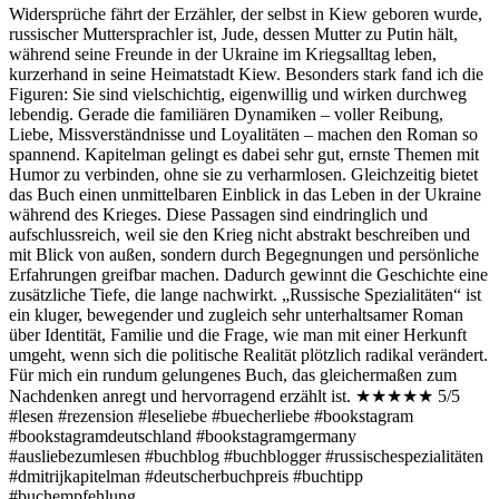
Widersprüche fährt der Erzähler, der selbst in Kiew geboren wurde,
russischer Muttersprachler ist, Jude, dessen Mutter zu Putin hält,
während seine Freunde in der Ukraine im Kriegsalltag leben,
kurzerhand in seine Heimatstadt Kiew. Besonders stark fand ich die
Figuren: Sie sind vielschichtig, eigenwillig und wirken durchweg
lebendig. Gerade die familiären Dynamiken – voller Reibung,
Liebe, Missverständnisse und Loyalitäten – machen den Roman so
spannend. Kapitelman gelingt es dabei sehr gut, ernste Themen mit
Humor zu verbinden, ohne sie zu verharmlosen. Gleichzeitig bietet
das Buch einen unmittelbaren Einblick in das Leben in der Ukraine
während des Krieges. Diese Passagen sind eindringlich und
aufschlussreich, weil sie den Krieg nicht abstrakt beschreiben und
mit Blick von außen, sondern durch Begegnungen und persönliche
Erfahrungen greifbar machen. Dadurch gewinnt die Geschichte eine
zusätzliche Tiefe, die lange nachwirkt. „Russische Spezialitäten“ ist
ein kluger, bewegender und zugleich sehr unterhaltsamer Roman
über Identität, Familie und die Frage, wie man mit einer Herkunft
umgeht, wenn sich die politische Realität plötzlich radikal verändert.
Für mich ein rundum gelungenes Buch, das gleichermaßen zum
Nachdenken anregt und hervorragend erzählt ist. ★★★★★ 5/5
#lesen #rezension #leseliebe #buecherliebe #bookstagram
#bookstagramdeutschland #bookstagramgermany
#ausliebezumlesen #buchblog #buchblogger #russischespezialitäten
#dmitrijkapitelman #deutscherbuchpreis #buchtipp
#buchempfehlung