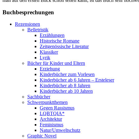
man auf den ersten Blick schon sehen kann, ist das Buch sehr hochwe
Buchbesprechungen
Rezensionen
Belletristik
Erzählungen
Historische Romane
Zeitgenössische Literatur
Klassiker
Lyrik
Bücher für Kinder und Eltern
Erziehung
Kinderbücher zum Vorlesen
Kinderbücher ab 6 Jahren – Ersteleser
Kinderbücher ab 8 Jahren
Kinderbücher ab 10 Jahren
Sachbücher
Schwerpunktthemen
Gegen Rassismus
LQBTQIA*
Architektur
Feminismus
Natur/Umweltschutz
Graphic Novel