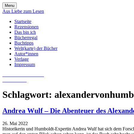
Skip
Menu
to
Aus Liebe zum Lesen
content
Startseite
Rezensionen
Das bin ich
Bücherregal
Buchtipps
Welt(karte) der Bücher
Autor*innen
Verlage
Impressum
Aus Liebe zum Lesen
Literatur-Blog
Schlagwort:
alexandervonhumb
Andrea Wulf – Die Abenteuer des Alexan
26. Mai 2022
Historikerin und Humboldt-Expertin Andrea Wulf hat sich dem Forsc