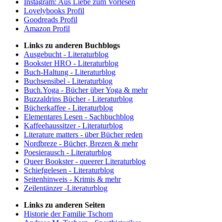
Instagram: Aus Liebe zum Vorlesen
Lovelybooks Profil
Goodreads Profil
Amazon Profil
Links zu anderen Buchblogs
Ausgebucht - Literaturblog
Bookster HRO - Literaturblog
Buch-Haltung - Literaturblog
Buchsensibel - Literaturblog
Buch.Yoga - Bücher über Yoga & mehr
Buzzaldrins Bücher - Literaturblog
Bücherkaffee - Literaturblog
Elementares Lesen - Sachbuchblog
Kaffeehaussitzer - Literaturblog
Literature matters - über Bücher reden
Nordbreze - Bücher, Brezen & mehr
Poesierausch - Literaturblog
Queer Bookster - queerer Literaturblog
Schiefgelesen - Literaturblog
Seitenhinweis - Krimis & mehr
Zeilentänzer -Literaturblog
Links zu anderen Seiten
Historie der Familie Tschorn