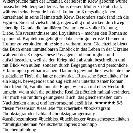
Widersprüche fährt der Erzähler, der selbst in Kiew geboren wurde,
russischer Muttersprachler ist, Jude, dessen Mutter zu Putin hält,
während seine Freunde in der Ukraine im Kriegsalltag leben,
kurzerhand in seine Heimatstadt Kiew. Besonders stark fand ich die
Figuren: Sie sind vielschichtig, eigenwillig und wirken durchweg
lebendig. Gerade die familiären Dynamiken – voller Reibung,
Liebe, Missverständnisse und Loyalitäten – machen den Roman so
spannend. Kapitelman gelingt es dabei sehr gut, ernste Themen mit
Humor zu verbinden, ohne sie zu verharmlosen. Gleichzeitig bietet
das Buch einen unmittelbaren Einblick in das Leben in der Ukraine
während des Krieges. Diese Passagen sind eindringlich und
aufschlussreich, weil sie den Krieg nicht abstrakt beschreiben und
mit Blick von außen, sondern durch Begegnungen und persönliche
Erfahrungen greifbar machen. Dadurch gewinnt die Geschichte eine
zusätzliche Tiefe, die lange nachwirkt. „Russische Spezialitäten“ ist
ein kluger, bewegender und zugleich sehr unterhaltsamer Roman
über Identität, Familie und die Frage, wie man mit einer Herkunft
umgeht, wenn sich die politische Realität plötzlich radikal verändert.
Für mich ein rundum gelungenes Buch, das gleichermaßen zum
Nachdenken anregt und hervorragend erzählt ist. ★★★★★ 5/5
#lesen #rezension #leseliebe #buecherliebe #bookstagram
#bookstagramdeutschland #bookstagramgermany
#ausliebezumlesen #buchblog #buchblogger #russischespezialitäten
#dmitrijkapitelman #deutscherbuchpreis #buchtipp
#buchempfehlung