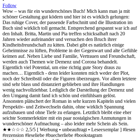
Follow
Wow – was für ein wunderschönes Buch! Mich kann man ja mit
schöner Gestaltung gut ködern und hier ist es wirklich gelungen:
Das ruhige Cover, der passende Farbschnitt und die Illustration im
Buch sind wirklich toll gemacht. Entsprechend gespannt war ich auf
den Inhalt. Britta, Martin und Pia treffen schicksalhaft nach 20
Jahren wieder aufeinander und versuchen den Bruch ihrer
Kindheitsfreundschaft zu kitten. Dabei gibt es natürlich einige
Geheimnisse zu lüften, Probleme in der Gegenwart und alte Gefühle
keimen auf. Neben Liebe und Familie, Vertrauen und Freundschaft,
werden auch Themen wie Demenz und Corona behandelt.
Eigentlich viel Potential, um eine richtig gute Story draus zu
machen… Eigentlich - denn leider konnten mich weder der Plot,
noch der Schreibstil oder die Figuren überzeugen. Vor allem letztere
sind sehr blass und distanziert geblieben und ihre Handlungen
wenig nachvollziehbar. Lediglich die Darstellung der Demenz und
den Umgang damit fand ich schön und einfühlsam gelöst.
Ansonsten plätschert der Roman in sehr kurzen Kapiteln und vielen
Perspektiv- und Zeitwechseln dahin, ohne wirklich Spannung
aufzubauen und ohne Tiefe zu erlangen. Letztlich bleibt eine eher
seichte Sommerlektüre mit ein paar nostalgischen Anmutungen in
wunderschöner Aufmachung – also leider mehr Schein als Sein.
★★☆☆☆ 2,5/5 [ Werbung • unbeauftragt • Leseexemplar ] #lesen
#rezension #leseliebe #buecherliebe #bookstagram