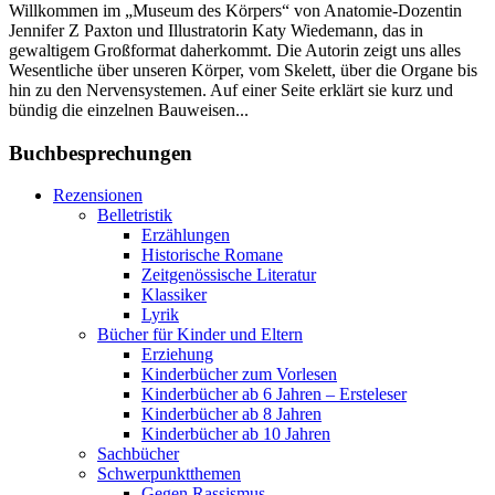
Willkommen im „Museum des Körpers“ von Anatomie-Dozentin
Jennifer Z Paxton und Illustratorin Katy Wiedemann, das in
gewaltigem Großformat daherkommt. Die Autorin zeigt uns alles
Wesentliche über unseren Körper, vom Skelett, über die Organe bis
hin zu den Nervensystemen. Auf einer Seite erklärt sie kurz und
bündig die einzelnen Bauweisen...
Buchbesprechungen
Rezensionen
Belletristik
Erzählungen
Historische Romane
Zeitgenössische Literatur
Klassiker
Lyrik
Bücher für Kinder und Eltern
Erziehung
Kinderbücher zum Vorlesen
Kinderbücher ab 6 Jahren – Ersteleser
Kinderbücher ab 8 Jahren
Kinderbücher ab 10 Jahren
Sachbücher
Schwerpunktthemen
Gegen Rassismus