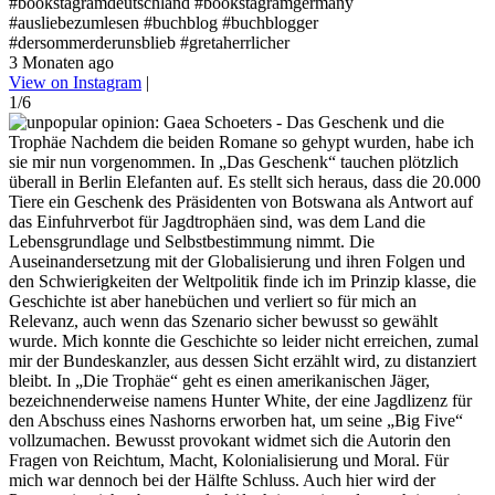
#bookstagramdeutschland #bookstagramgermany
#ausliebezumlesen #buchblog #buchblogger
#dersommerderunsblieb #gretaherrlicher
3 Monaten ago
View on Instagram
|
1/6