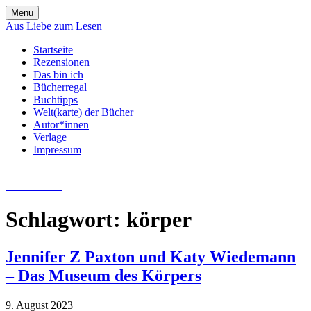
Skip
Menu
to
Aus Liebe zum Lesen
content
Startseite
Rezensionen
Das bin ich
Bücherregal
Buchtipps
Welt(karte) der Bücher
Autor*innen
Verlage
Impressum
Aus Liebe zum Lesen
Literatur-Blog
Schlagwort:
körper
Jennifer Z Paxton und Katy Wiedemann
– Das Museum des Körpers
9. August 2023