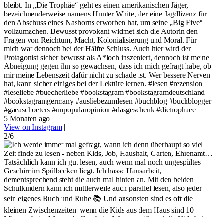
bleibt. In „Die Trophäe“ geht es einen amerikanischen Jäger,
bezeichnenderweise namens Hunter White, der eine Jagdlizenz für
den Abschuss eines Nashorns erworben hat, um seine „Big Five“
vollzumachen. Bewusst provokant widmet sich die Autorin den
Fragen von Reichtum, Macht, Kolonialisierung und Moral. Für
mich war dennoch bei der Hälfte Schluss. Auch hier wird der
Protagonist sicher bewusst als A*loch inszeniert, dennoch ist meine
Abneigung gegen ihn so gewachsen, dass ich mich gefragt habe, ob
mir meine Lebenszeit dafür nicht zu schade ist. Wer bessere Nerven
hat, kann sicher einiges bei der Lektüre lernen. #lesen #rezension
#leseliebe #buecherliebe #bookstagram #bookstagramdeutschland
#bookstagramgermany #ausliebezumlesen #buchblog #buchblogger
#gaeaschoeters #unpopularopinion #dasgeschenk #dietrophaee
5 Monaten ago
View on Instagram
|
2/6