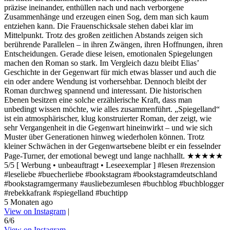
präzise ineinander, enthüllen nach und nach verborgene
Zusammenhänge und erzeugen einen Sog, dem man sich kaum
entziehen kann. Die Frauenschicksale stehen dabei klar im
Mittelpunkt. Trotz des großen zeitlichen Abstands zeigen sich
berührende Parallelen – in ihren Zwängen, ihren Hoffnungen, ihren
Entscheidungen. Gerade diese leisen, emotionalen Spiegelungen
machen den Roman so stark. Im Vergleich dazu bleibt Elias’
Geschichte in der Gegenwart für mich etwas blasser und auch die
ein oder andere Wendung ist vorhersehbar. Dennoch bleibt der
Roman durchweg spannend und interessant. Die historischen
Ebenen besitzen eine solche erzählerische Kraft, dass man
unbedingt wissen möchte, wie alles zusammenführt. „Spiegelland“
ist ein atmosphärischer, klug konstruierter Roman, der zeigt, wie
sehr Vergangenheit in die Gegenwart hineinwirkt – und wie sich
Muster über Generationen hinweg wiederholen können. Trotz
kleiner Schwächen in der Gegenwartsebene bleibt er ein fesselnder
Page-Turner, der emotional bewegt und lange nachhallt. ★★★★★
5/5 [ Werbung • unbeauftragt • Leseexemplar ] #lesen #rezension
#leseliebe #buecherliebe #bookstagram #bookstagramdeutschland
#bookstagramgermany #ausliebezumlesen #buchblog #buchblogger
#rebekkafrank #spiegelland #buchtipp
5 Monaten ago
View on Instagram
|
6/6
View on Instagram