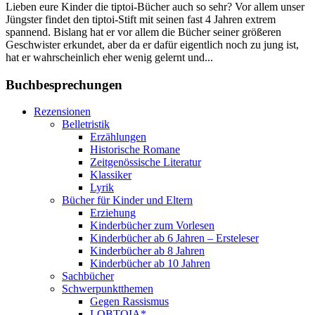
Lieben eure Kinder die tiptoi-Bücher auch so sehr? Vor allem unser
Jüngster findet den tiptoi-Stift mit seinen fast 4 Jahren extrem
spannend. Bislang hat er vor allem die Bücher seiner größeren
Geschwister erkundet, aber da er dafür eigentlich noch zu jung ist,
hat er wahrscheinlich eher wenig gelernt und...
Buchbesprechungen
Rezensionen
Belletristik
Erzählungen
Historische Romane
Zeitgenössische Literatur
Klassiker
Lyrik
Bücher für Kinder und Eltern
Erziehung
Kinderbücher zum Vorlesen
Kinderbücher ab 6 Jahren – Ersteleser
Kinderbücher ab 8 Jahren
Kinderbücher ab 10 Jahren
Sachbücher
Schwerpunktthemen
Gegen Rassismus
LQBTQIA*