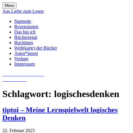
Skip
Menu
to
Aus Liebe zum Lesen
content
Startseite
Rezensionen
Das bin ich
Bücherregal
Buchtipps
Welt(karte) der Bücher
Autor*innen
Verlage
Impressum
Aus Liebe zum Lesen
Literatur-Blog
Schlagwort:
logischesdenken
tiptoi – Meine Lernspielwelt logisches
Denken
22. Februar 2025