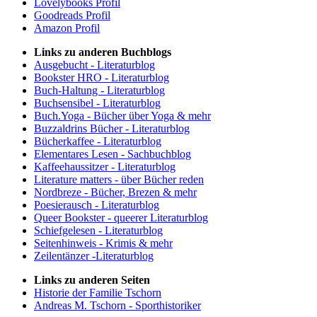
Lovelybooks Profil
Goodreads Profil
Amazon Profil
Links zu anderen Buchblogs
Ausgebucht - Literaturblog
Bookster HRO - Literaturblog
Buch-Haltung - Literaturblog
Buchsensibel - Literaturblog
Buch.Yoga - Bücher über Yoga & mehr
Buzzaldrins Bücher - Literaturblog
Bücherkaffee - Literaturblog
Elementares Lesen - Sachbuchblog
Kaffeehaussitzer - Literaturblog
Literature matters - über Bücher reden
Nordbreze - Bücher, Brezen & mehr
Poesierausch - Literaturblog
Queer Bookster - queerer Literaturblog
Schiefgelesen - Literaturblog
Seitenhinweis - Krimis & mehr
Zeilentänzer -Literaturblog
Links zu anderen Seiten
Historie der Familie Tschorn
Andreas M. Tschorn - Sporthistoriker