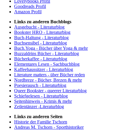
Lovelybooks Profil
Goodreads Profil
Amazon Profil
Links zu anderen Buchblogs
Ausgebucht - Literaturblog
Bookster HRO - Literaturblog
Buch-Haltung - Literaturblog
Buchsensibel - Literaturblog
Buch.Yoga - Bücher über Yoga & mehr
Buzzaldrins Bücher - Literaturblog
Bücherkaffee - Literaturblog
Elementares Lesen - Sachbuchblog
Kaffeehaussitzer - Literaturblog
Literature matters - über Bücher reden
Nordbreze - Bücher, Brezen & mehr
Poesierausch - Literaturblog
Queer Bookster - queerer Literaturblog
Schiefgelesen - Literaturblog
Seitenhinweis - Krimis & mehr
Zeilentänzer -Literaturblog
Links zu anderen Seiten
Historie der Familie Tschorn
Andreas M. Tschorn - Sporthistoriker