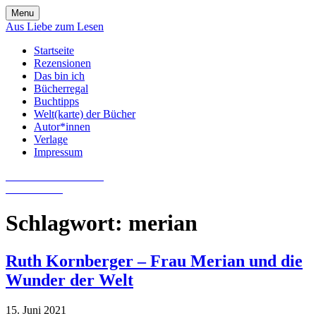
Skip
Menu
to
Aus Liebe zum Lesen
content
Startseite
Rezensionen
Das bin ich
Bücherregal
Buchtipps
Welt(karte) der Bücher
Autor*innen
Verlage
Impressum
Aus Liebe zum Lesen
Literatur-Blog
Schlagwort:
merian
Ruth Kornberger – Frau Merian und die
Wunder der Welt
15. Juni 2021