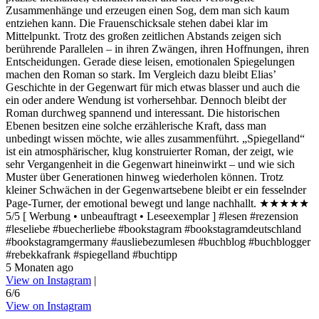
Zusammenhänge und erzeugen einen Sog, dem man sich kaum
entziehen kann. Die Frauenschicksale stehen dabei klar im
Mittelpunkt. Trotz des großen zeitlichen Abstands zeigen sich
berührende Parallelen – in ihren Zwängen, ihren Hoffnungen, ihren
Entscheidungen. Gerade diese leisen, emotionalen Spiegelungen
machen den Roman so stark. Im Vergleich dazu bleibt Elias’
Geschichte in der Gegenwart für mich etwas blasser und auch die
ein oder andere Wendung ist vorhersehbar. Dennoch bleibt der
Roman durchweg spannend und interessant. Die historischen
Ebenen besitzen eine solche erzählerische Kraft, dass man
unbedingt wissen möchte, wie alles zusammenführt. „Spiegelland“
ist ein atmosphärischer, klug konstruierter Roman, der zeigt, wie
sehr Vergangenheit in die Gegenwart hineinwirkt – und wie sich
Muster über Generationen hinweg wiederholen können. Trotz
kleiner Schwächen in der Gegenwartsebene bleibt er ein fesselnder
Page-Turner, der emotional bewegt und lange nachhallt. ★★★★★
5/5 [ Werbung • unbeauftragt • Leseexemplar ] #lesen #rezension
#leseliebe #buecherliebe #bookstagram #bookstagramdeutschland
#bookstagramgermany #ausliebezumlesen #buchblog #buchblogger
#rebekkafrank #spiegelland #buchtipp
5 Monaten ago
View on Instagram
|
6/6
View on Instagram