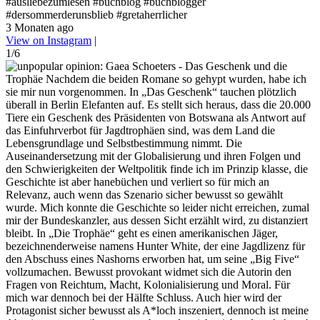
#ausliebezumlesen #buchblog #buchblogger
#dersommerderunsblieb #gretaherrlicher
3 Monaten ago
View on Instagram
|
1/6