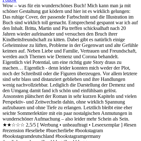
Wow – was für ein wunderschönes Buch! Mich kann man ja mit
schöner Gestaltung gut ködern und hier ist es wirklich gelungen:
Das ruhige Cover, der passende Farbschnitt und die Illustration im
Buch sind wirklich toll gemacht. Entsprechend gespannt war ich auf
den Inhalt. Britta, Martin und Pia treffen schicksalhaft nach 20
Jahren wieder aufeinander und versuchen den Bruch ihrer
Kindheitsfreundschaft zu kitten. Dabei gibt es natürlich einige
Geheimnisse zu lüften, Probleme in der Gegenwart und alte Gefühle
keimen auf. Neben Liebe und Familie, Vertrauen und Freundschaft,
werden auch Themen wie Demenz und Corona behandelt.
Eigentlich viel Potential, um eine richtig gute Story draus zu
machen… Eigentlich - denn leider konnten mich weder der Plot,
noch der Schreibstil oder die Figuren überzeugen. Vor allem letztere
sind sehr blass und distanziert geblieben und ihre Handlungen
wenig nachvollziehbar. Lediglich die Darstellung der Demenz und
den Umgang damit fand ich schön und einfühlsam gelöst.
Ansonsten plätschert der Roman in sehr kurzen Kapiteln und vielen
Perspektiv- und Zeitwechseln dahin, ohne wirklich Spannung
aufzubauen und ohne Tiefe zu erlangen. Letztlich bleibt eine eher
seichte Sommerlektüre mit ein paar nostalgischen Anmutungen in
wunderschöner Aufmachung – also leider mehr Schein als Sein.
★★☆☆☆ 2,5/5 [ Werbung • unbeauftragt • Leseexemplar ] #lesen
#rezension #leseliebe #buecherliebe #bookstagram
#bookstagramdeutschland #bookstagramgermany