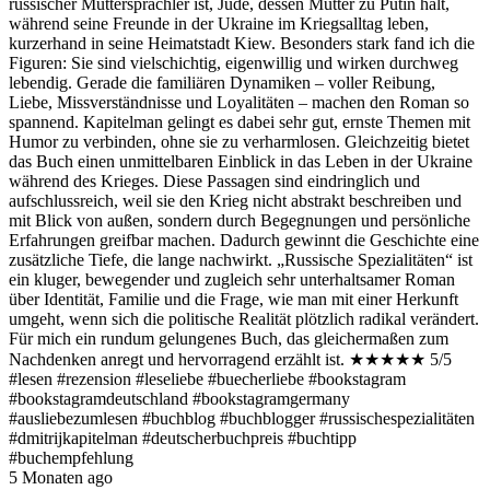
russischer Muttersprachler ist, Jude, dessen Mutter zu Putin hält,
während seine Freunde in der Ukraine im Kriegsalltag leben,
kurzerhand in seine Heimatstadt Kiew. Besonders stark fand ich die
Figuren: Sie sind vielschichtig, eigenwillig und wirken durchweg
lebendig. Gerade die familiären Dynamiken – voller Reibung,
Liebe, Missverständnisse und Loyalitäten – machen den Roman so
spannend. Kapitelman gelingt es dabei sehr gut, ernste Themen mit
Humor zu verbinden, ohne sie zu verharmlosen. Gleichzeitig bietet
das Buch einen unmittelbaren Einblick in das Leben in der Ukraine
während des Krieges. Diese Passagen sind eindringlich und
aufschlussreich, weil sie den Krieg nicht abstrakt beschreiben und
mit Blick von außen, sondern durch Begegnungen und persönliche
Erfahrungen greifbar machen. Dadurch gewinnt die Geschichte eine
zusätzliche Tiefe, die lange nachwirkt. „Russische Spezialitäten“ ist
ein kluger, bewegender und zugleich sehr unterhaltsamer Roman
über Identität, Familie und die Frage, wie man mit einer Herkunft
umgeht, wenn sich die politische Realität plötzlich radikal verändert.
Für mich ein rundum gelungenes Buch, das gleichermaßen zum
Nachdenken anregt und hervorragend erzählt ist. ★★★★★ 5/5
#lesen #rezension #leseliebe #buecherliebe #bookstagram
#bookstagramdeutschland #bookstagramgermany
#ausliebezumlesen #buchblog #buchblogger #russischespezialitäten
#dmitrijkapitelman #deutscherbuchpreis #buchtipp
#buchempfehlung
5 Monaten ago