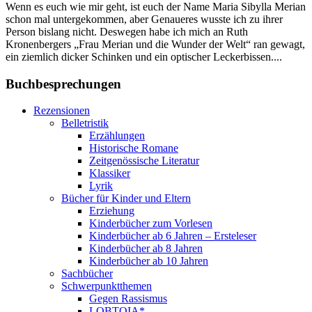
Wenn es euch wie mir geht, ist euch der Name Maria Sibylla Merian
schon mal untergekommen, aber Genaueres wusste ich zu ihrer
Person bislang nicht. Deswegen habe ich mich an Ruth
Kronenbergers „Frau Merian und die Wunder der Welt“ ran gewagt,
ein ziemlich dicker Schinken und ein optischer Leckerbissen....
Buchbesprechungen
Rezensionen
Belletristik
Erzählungen
Historische Romane
Zeitgenössische Literatur
Klassiker
Lyrik
Bücher für Kinder und Eltern
Erziehung
Kinderbücher zum Vorlesen
Kinderbücher ab 6 Jahren – Ersteleser
Kinderbücher ab 8 Jahren
Kinderbücher ab 10 Jahren
Sachbücher
Schwerpunktthemen
Gegen Rassismus
LQBTQIA*