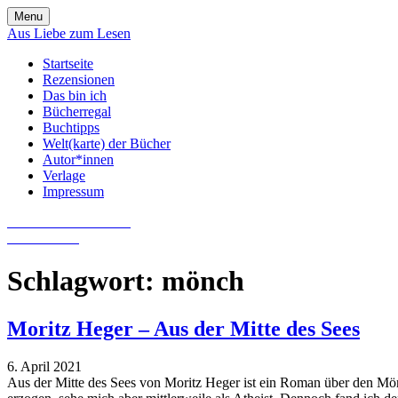
Skip
Menu
to
Aus Liebe zum Lesen
content
Startseite
Rezensionen
Das bin ich
Bücherregal
Buchtipps
Welt(karte) der Bücher
Autor*innen
Verlage
Impressum
Aus Liebe zum Lesen
Literatur-Blog
Schlagwort:
mönch
Moritz Heger – Aus der Mitte des Sees
6. April 2021
Aus der Mitte des Sees von Moritz Heger ist ein Roman über den Mön