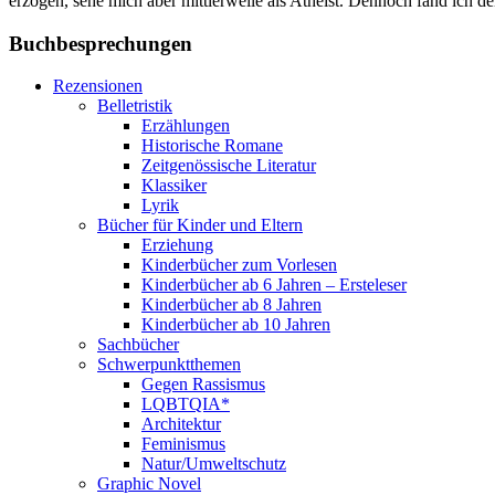
erzogen, sehe mich aber mittlerweile als Atheist. Dennoch fand ich de
Buchbesprechungen
Rezensionen
Belletristik
Erzählungen
Historische Romane
Zeitgenössische Literatur
Klassiker
Lyrik
Bücher für Kinder und Eltern
Erziehung
Kinderbücher zum Vorlesen
Kinderbücher ab 6 Jahren – Ersteleser
Kinderbücher ab 8 Jahren
Kinderbücher ab 10 Jahren
Sachbücher
Schwerpunktthemen
Gegen Rassismus
LQBTQIA*
Architektur
Feminismus
Natur/Umweltschutz
Graphic Novel