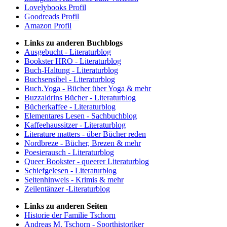
Lovelybooks Profil
Goodreads Profil
Amazon Profil
Links zu anderen Buchblogs
Ausgebucht - Literaturblog
Bookster HRO - Literaturblog
Buch-Haltung - Literaturblog
Buchsensibel - Literaturblog
Buch.Yoga - Bücher über Yoga & mehr
Buzzaldrins Bücher - Literaturblog
Bücherkaffee - Literaturblog
Elementares Lesen - Sachbuchblog
Kaffeehaussitzer - Literaturblog
Literature matters - über Bücher reden
Nordbreze - Bücher, Brezen & mehr
Poesierausch - Literaturblog
Queer Bookster - queerer Literaturblog
Schiefgelesen - Literaturblog
Seitenhinweis - Krimis & mehr
Zeilentänzer -Literaturblog
Links zu anderen Seiten
Historie der Familie Tschorn
Andreas M. Tschorn - Sporthistoriker