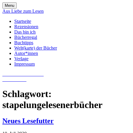
Skip
Menu
to
Aus Liebe zum Lesen
content
Startseite
Rezensionen
Das bin ich
Bücherregal
Buchtipps
Welt(karte) der Bücher
Autor*innen
Verlage
Impressum
Aus Liebe zum Lesen
Literatur-Blog
Schlagwort:
stapelungelesenerbücher
Neues Lesefutter