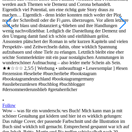
•
•
F
Follow
u
Wow – was für ein wunderschönes Buch! Mich kann man ja mit
T
schöner Gestaltung gut ködern und hier ist es wirklich gelungen:
s
Das ruhige Cover, der passende Farbschnitt und die Illustration im
ü
Buch sind wirklich toll gemacht. Entsprechend gespannt war ich auf
T
den Inhalt. Britta, Martin und Pia treffen schicksalhaft nach 20