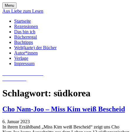
Skip
Menu
to
Aus Liebe zum Lesen
content
Startseite
Rezensionen
Das bin ich
Bücherregal
Buchtipps
Welt(karte) der Bücher
Autor*innen
Verlage
Impressum
Aus Liebe zum Lesen
Literatur-Blog
Schlagwort:
südkorea
Cho Nam-Joo – Miss Kim weiß Bescheid
6. Januar 2023
In ihrem Erzählband „Miss Kim weiß Bescheid“ zeigt uns Cho