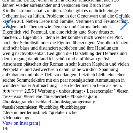
d
Jahren wieder aufeinander und versuchen den Bruch ihrer
L
Kindheitsfreundschaft zu kitten. Dabei gibt es natürlich einige
A
Geheimnisse zu lüften, Probleme in der Gegenwart und alte Gefühle
d
keimen auf. Neben Liebe und Familie, Vertrauen und Freundschaft,
G
werden auch Themen wie Demenz und Corona behandelt.
R
Eigentlich viel Potential, um eine richtig gute Story draus zu
w
machen… Eigentlich - denn leider konnten mich weder der Plot,
m
noch der Schreibstil oder die Figuren überzeugen. Vor allem letztere
b
sind sehr blass und distanziert geblieben und ihre Handlungen
b
wenig nachvollziehbar. Lediglich die Darstellung der Demenz und
d
den Umgang damit fand ich schön und einfühlsam gelöst.
v
Ansonsten plätschert der Roman in sehr kurzen Kapiteln und vielen
F
Perspektiv- und Zeitwechseln dahin, ohne wirklich Spannung
m
aufzubauen und ohne Tiefe zu erlangen. Letztlich bleibt eine eher
P
seichte Sommerlektüre mit ein paar nostalgischen Anmutungen in
A
wunderschöner Aufmachung – also leider mehr Schein als Sein.
m
★★☆☆☆ 2,5/5 [ Werbung • unbeauftragt • Leseexemplar ] #lesen
h
#rezension #leseliebe #buecherliebe #bookstagram
#
#bookstagramdeutschland #bookstagramgermany
#
#ausliebezumlesen #buchblog #buchblogger
#
#dersommerderunsblieb #gretaherrlicher
5
3 Monaten ago
V
View on Instagram
|
2
1/6