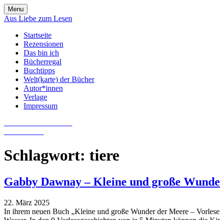
Skip
Menu
to
Aus Liebe zum Lesen
content
Startseite
Rezensionen
Das bin ich
Bücherregal
Buchtipps
Welt(karte) der Bücher
Autor*innen
Verlage
Impressum
Aus Liebe zum Lesen
Literatur-Blog
Schlagwort:
tiere
Gabby Dawnay – Kleine und große Wunde
22. März 2025
In ihrem neuen Buch „Kleine und große Wunder der Meere – Vorleseg