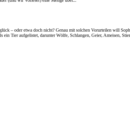
der (und wir Vorleser) eine Menge über...
glück – oder etwa doch nicht? Genau mit solchen Vorurteilen will So
s ein Tier aufgelistet, darunter Wölfe, Schlangen, Geier, Ameisen, Stier