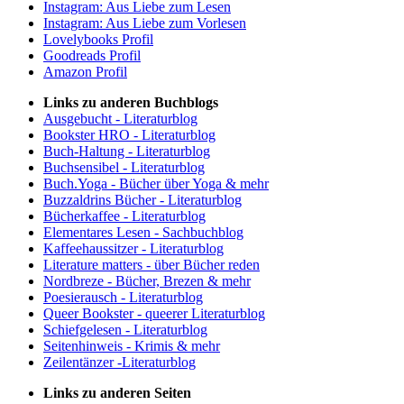
Instagram: Aus Liebe zum Lesen
Instagram: Aus Liebe zum Vorlesen
Lovelybooks Profil
Goodreads Profil
Amazon Profil
Links zu anderen Buchblogs
Ausgebucht - Literaturblog
Bookster HRO - Literaturblog
Buch-Haltung - Literaturblog
Buchsensibel - Literaturblog
Buch.Yoga - Bücher über Yoga & mehr
Buzzaldrins Bücher - Literaturblog
Bücherkaffee - Literaturblog
Elementares Lesen - Sachbuchblog
Kaffeehaussitzer - Literaturblog
Literature matters - über Bücher reden
Nordbreze - Bücher, Brezen & mehr
Poesierausch - Literaturblog
Queer Bookster - queerer Literaturblog
Schiefgelesen - Literaturblog
Seitenhinweis - Krimis & mehr
Zeilentänzer -Literaturblog
Links zu anderen Seiten