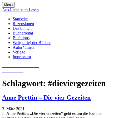
Skip
Menu
to
Aus Liebe zum Lesen
content
Startseite
Rezensionen
Das bin ich
Bücherregal
Buchtipps
Welt(karte) der Bücher
Autor*innen
Verlage
Impressum
Aus Liebe zum Lesen
Literatur-Blog
Schlagwort:
#dieviergezeiten
Anne Prettin – Die vier Gezeiten
3. März 2021
In Anne Prettins „Die vier Gezeiten“ geht es um die Familie