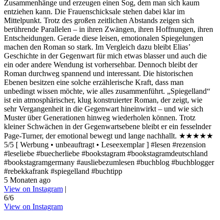
Zusammenhänge und erzeugen einen Sog, dem man sich kaum
entziehen kann. Die Frauenschicksale stehen dabei klar im
Mittelpunkt. Trotz des großen zeitlichen Abstands zeigen sich
berührende Parallelen – in ihren Zwängen, ihren Hoffnungen, ihren
Entscheidungen. Gerade diese leisen, emotionalen Spiegelungen
machen den Roman so stark. Im Vergleich dazu bleibt Elias’
Geschichte in der Gegenwart für mich etwas blasser und auch die
ein oder andere Wendung ist vorhersehbar. Dennoch bleibt der
Roman durchweg spannend und interessant. Die historischen
Ebenen besitzen eine solche erzählerische Kraft, dass man
unbedingt wissen möchte, wie alles zusammenführt. „Spiegelland“
ist ein atmosphärischer, klug konstruierter Roman, der zeigt, wie
sehr Vergangenheit in die Gegenwart hineinwirkt – und wie sich
Muster über Generationen hinweg wiederholen können. Trotz
kleiner Schwächen in der Gegenwartsebene bleibt er ein fesselnder
Page-Turner, der emotional bewegt und lange nachhallt. ★★★★★
5/5 [ Werbung • unbeauftragt • Leseexemplar ] #lesen #rezension
#leseliebe #buecherliebe #bookstagram #bookstagramdeutschland
#bookstagramgermany #ausliebezumlesen #buchblog #buchblogger
#rebekkafrank #spiegelland #buchtipp
5 Monaten ago
View on Instagram
|
6/6
View on Instagram