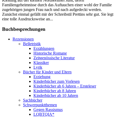
Kießling auf der kleinen Nordseeinsel Juist, deren
Familiengeheimnisse durch das Auftauchen einer wohl der Familie
zugehörigen jungen Frau nach und nach aufgedeckt werden.
Zunächst einmal gefällt mir der Schreibstil Prettins sehr gut. Sie legt
eine tolle Ausdrucksweise an...
Buchbesprechungen
Rezensionen
Belletristik
Erzählungen
Historische Romane
Zeitgenössische Literatur
Klassiker
Lyrik
Bücher für Kinder und Eltern
Erziehung
Kinderbücher zum Vorlesen
Kinderbücher ab 6 Jahren – Ersteleser
Kinderbücher ab 8 Jahren
Kinderbücher ab 10 Jahren
Sachbücher
Schwerpunktthemen
Gegen Rassismus
LQBTQIA*