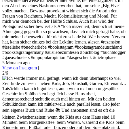
bezeichnenderweise namens Hunter White, der eine Jagdlizenz für
den Abschuss eines Nashorns erworben hat, um seine „Big Five“
vollzumachen. Bewusst provokant widmet sich die Autorin den
Fragen von Reichtum, Macht, Kolonialisierung und Moral. Für
mich war dennoch bei der Hälfte Schluss. Auch hier wird der
Protagonist sicher bewusst als A*loch inszeniert, dennoch ist meine
Abneigung gegen ihn so gewachsen, dass ich mich gefragt habe, ob
mir meine Lebenszeit dafür nicht zu schade ist. Wer bessere Nerven
hat, kann sicher einiges bei der Lektüre lernen. #lesen #rezension
#leseliebe #buecherliebe #bookstagram #bookstagramdeutschland
#bookstagramgermany #ausliebezumlesen #buchblog #buchblogger
#gaeaschoeters #unpopularopinion #dasgeschenk #dietrophaee
5 Monaten ago
View on Instagram
|
2/6