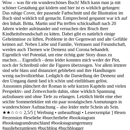
Wow – was für ein wunderschönes Buch! Mich kann man ja mit
schöner Gestaltung gut ködern und hier ist es wirklich gelungen:
Das ruhige Cover, der passende Farbschnitt und die Illustration im
Buch sind wirklich toll gemacht. Entsprechend gespannt war ich auf
den Inhalt. Britta, Martin und Pia treffen schicksalhaft nach 20
Jahren wieder aufeinander und versuchen den Bruch ihrer
Kindheitsfreundschaft zu kitten. Dabei gibt es natürlich einige
Geheimnisse zu lüften, Probleme in der Gegenwart und alte Gefühle
keimen auf. Neben Liebe und Familie, Vertrauen und Freundschaft,
werden auch Themen wie Demenz und Corona behandelt.
Eigentlich viel Potential, um eine richtig gute Story draus zu
machen… Eigentlich - denn leider konnten mich weder der Plot,
noch der Schreibstil oder die Figuren überzeugen. Vor allem letztere
sind sehr blass und distanziert geblieben und ihre Handlungen
wenig nachvollziehbar. Lediglich die Darstellung der Demenz und
den Umgang damit fand ich schön und einfühlsam gelöst.
Ansonsten plätschert der Roman in sehr kurzen Kapiteln und vielen
Perspektiv- und Zeitwechseln dahin, ohne wirklich Spannung
aufzubauen und ohne Tiefe zu erlangen. Letztlich bleibt eine eher
seichte Sommerlektüre mit ein paar nostalgischen Anmutungen in
wunderschöner Aufmachung – also leider mehr Schein als Sein.
★★☆☆☆ 2,5/5 [ Werbung • unbeauftragt • Leseexemplar ] #lesen
#rezension #leseliebe #buecherliebe #bookstagram
#bookstagramdeutschland #bookstagramgermany
#ausliebezumlesen #buchblog #buchblogger