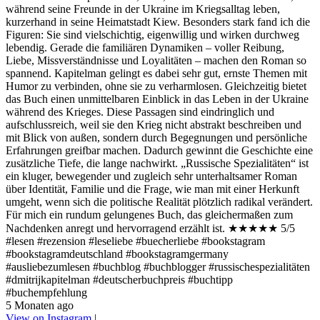
während seine Freunde in der Ukraine im Kriegsalltag leben,
kurzerhand in seine Heimatstadt Kiew. Besonders stark fand ich die
Figuren: Sie sind vielschichtig, eigenwillig und wirken durchweg
lebendig. Gerade die familiären Dynamiken – voller Reibung,
Liebe, Missverständnisse und Loyalitäten – machen den Roman so
spannend. Kapitelman gelingt es dabei sehr gut, ernste Themen mit
Humor zu verbinden, ohne sie zu verharmlosen. Gleichzeitig bietet
das Buch einen unmittelbaren Einblick in das Leben in der Ukraine
während des Krieges. Diese Passagen sind eindringlich und
aufschlussreich, weil sie den Krieg nicht abstrakt beschreiben und
mit Blick von außen, sondern durch Begegnungen und persönliche
Erfahrungen greifbar machen. Dadurch gewinnt die Geschichte eine
zusätzliche Tiefe, die lange nachwirkt. „Russische Spezialitäten“ ist
ein kluger, bewegender und zugleich sehr unterhaltsamer Roman
über Identität, Familie und die Frage, wie man mit einer Herkunft
umgeht, wenn sich die politische Realität plötzlich radikal verändert.
Für mich ein rundum gelungenes Buch, das gleichermaßen zum
Nachdenken anregt und hervorragend erzählt ist. ★★★★★ 5/5
#lesen #rezension #leseliebe #buecherliebe #bookstagram
#bookstagramdeutschland #bookstagramgermany
#ausliebezumlesen #buchblog #buchblogger #russischespezialitäten
#dmitrijkapitelman #deutscherbuchpreis #buchtipp
#buchempfehlung
5 Monaten ago
View on Instagram
|