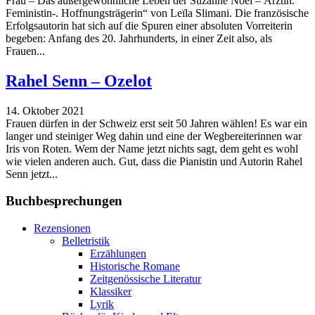
Frau – Das außergewöhnliche Leben der Suzanne Noël – Ärztin.
Feministin-. Hoffnungsträgerin“ von Leïla Slimani. Die französische
Erfolgsautorin hat sich auf die Spuren einer absoluten Vorreiterin
begeben: Anfang des 20. Jahrhunderts, in einer Zeit also, als
Frauen...
Rahel Senn – Ozelot
14. Oktober 2021
Frauen dürfen in der Schweiz erst seit 50 Jahren wählen! Es war ein
langer und steiniger Weg dahin und eine der Wegbereiterinnen war
Iris von Roten. Wem der Name jetzt nichts sagt, dem geht es wohl
wie vielen anderen auch. Gut, dass die Pianistin und Autorin Rahel
Senn jetzt...
Buchbesprechungen
Rezensionen
Belletristik
Erzählungen
Historische Romane
Zeitgenössische Literatur
Klassiker
Lyrik