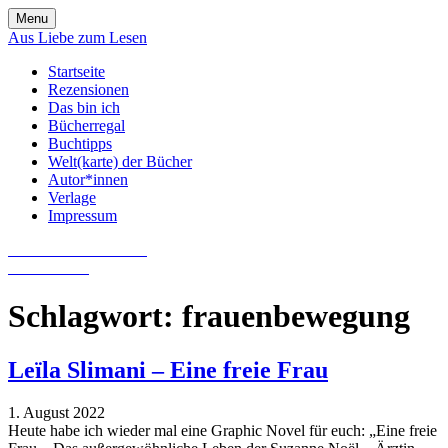
Skip
Menu
to
Aus Liebe zum Lesen
content
Startseite
Rezensionen
Das bin ich
Bücherregal
Buchtipps
Welt(karte) der Bücher
Autor*innen
Verlage
Impressum
Aus Liebe zum Lesen
Literatur-Blog
Schlagwort:
frauenbewegung
Leïla Slimani – Eine freie Frau
1. August 2022
Heute habe ich wieder mal eine Graphic Novel für euch: „Eine freie