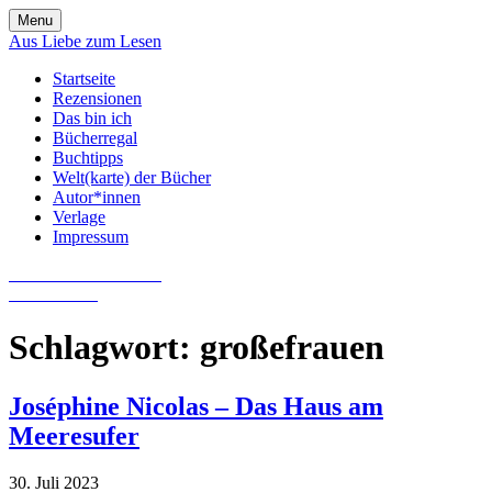
Skip
Menu
to
Aus Liebe zum Lesen
content
Startseite
Rezensionen
Das bin ich
Bücherregal
Buchtipps
Welt(karte) der Bücher
Autor*innen
Verlage
Impressum
Aus Liebe zum Lesen
Literatur-Blog
Schlagwort:
großefrauen
Joséphine Nicolas – Das Haus am
Meeresufer
30. Juli 2023