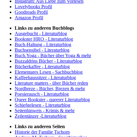
Instagram: Aus Liebe zum Vorlesen
Lovelybooks Profil
Goodreads Profil
Amazon Profil
Links zu anderen Buchblogs
Ausgebucht - Literaturblog
Bookster HRO - Literaturblog
Buch-Haltung - Literaturblog
Buchsensibel - Literaturblog
Buch.Yoga - Bücher über Yoga & mehr
Buzzaldrins Bücher - Literaturblog
Bücherkaffee - Literaturblog
Elementares Lesen - Sachbuchblog
Kaffeehaussitzer - Literaturblog
Literature matters - über Bücher reden
Nordbreze - Bücher, Brezen & mehr
Poesierausch - Literaturblog
Queer Bookster - queerer Literaturblog
Schiefgelesen - Literaturblog
Seitenhinweis - Krimis & mehr
Zeilentänzer -Literaturblog
Links zu anderen Seiten
Historie der Familie Tschorn