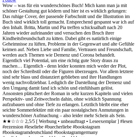
Wow – was für ein wunderschönes Buch! Mich kann man ja mit
schöner Gestaltung gut ködern und hier ist es wirklich gelungen:
Das ruhige Cover, der passende Farbschnitt und die Illustration im
Buch sind wirklich toll gemacht. Entsprechend gespannt war ich auf
den Inhalt. Britta, Martin und Pia treffen schicksalhaft nach 20
Jahren wieder aufeinander und versuchen den Bruch ihrer
Kindheitsfreundschaft zu kitten. Dabei gibt es natürlich einige
Geheimnisse zu lüften, Probleme in der Gegenwart und alte Gefühle
keimen auf. Neben Liebe und Familie, Vertrauen und Freundschaft,
werden auch Themen wie Demenz und Corona behandelt.
Eigentlich viel Potential, um eine richtig gute Story draus zu
machen… Eigentlich - denn leider konnten mich weder der Plot,
noch der Schreibstil oder die Figuren überzeugen. Vor allem letztere
sind sehr blass und distanziert geblieben und ihre Handlungen
wenig nachvollziehbar. Lediglich die Darstellung der Demenz und
den Umgang damit fand ich schön und einfühlsam gelöst.
Ansonsten plätschert der Roman in sehr kurzen Kapiteln und vielen
Perspektiv- und Zeitwechseln dahin, ohne wirklich Spannung
aufzubauen und ohne Tiefe zu erlangen. Letztlich bleibt eine eher
seichte Sommerlektüre mit ein paar nostalgischen Anmutungen in
wunderschöner Aufmachung – also leider mehr Schein als Sein.
★★☆☆☆ 2,5/5 [ Werbung • unbeauftragt • Leseexemplar ] #lesen
#rezension #leseliebe #buecherliebe #bookstagram
#bookstagramdeutschland #bookstagramgermany