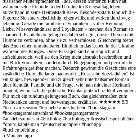
russischer Muttersprachler ist, Jude, dessen Mutter zu Putin hält,
während seine Freunde in der Ukraine im Kriegsalltag leben,
kurzerhand in seine Heimatstadt Kiew. Besonders stark fand ich die
Figuren: Sie sind vielschichtig, eigenwillig und wirken durchweg
lebendig. Gerade die familiären Dynamiken – voller Reibung,
Liebe, Missverständnisse und Loyalitäten – machen den Roman so
spannend. Kapitelman gelingt es dabei sehr gut, ernste Themen mit
Humor zu verbinden, ohne sie zu verharmlosen. Gleichzeitig bietet
das Buch einen unmittelbaren Einblick in das Leben in der Ukraine
während des Krieges. Diese Passagen sind eindringlich und
aufschlussreich, weil sie den Krieg nicht abstrakt beschreiben und
mit Blick von außen, sondern durch Begegnungen und persönliche
Erfahrungen greifbar machen. Dadurch gewinnt die Geschichte eine
zusätzliche Tiefe, die lange nachwirkt. „Russische Spezialitäten“ ist
ein kluger, bewegender und zugleich sehr unterhaltsamer Roman
über Identität, Familie und die Frage, wie man mit einer Herkunft
umgeht, wenn sich die politische Realität plötzlich radikal verändert.
Für mich ein rundum gelungenes Buch, das gleichermaßen zum
Nachdenken anregt und hervorragend erzählt ist. ★★★★★ 5/5
#lesen #rezension #leseliebe #buecherliebe #bookstagram
#bookstagramdeutschland #bookstagramgermany
#ausliebezumlesen #buchblog #buchblogger #russischespezialitäten
#dmitrijkapitelman #deutscherbuchpreis #buchtipp
#buchempfehlung
5 Monaten ago