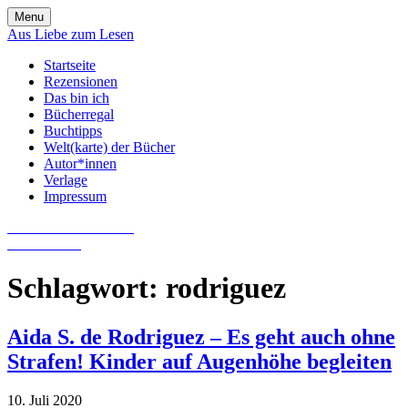
Skip
Menu
to
Aus Liebe zum Lesen
content
Startseite
Rezensionen
Das bin ich
Bücherregal
Buchtipps
Welt(karte) der Bücher
Autor*innen
Verlage
Impressum
Aus Liebe zum Lesen
Literatur-Blog
Schlagwort:
rodriguez
Aida S. de Rodriguez – Es geht auch ohne
Strafen! Kinder auf Augenhöhe begleiten
10. Juli 2020