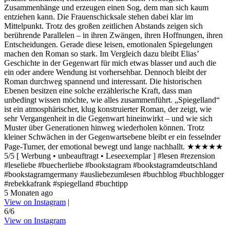
Zusammenhänge und erzeugen einen Sog, dem man sich kaum
entziehen kann. Die Frauenschicksale stehen dabei klar im
Mittelpunkt. Trotz des großen zeitlichen Abstands zeigen sich
berührende Parallelen – in ihren Zwängen, ihren Hoffnungen, ihren
Entscheidungen. Gerade diese leisen, emotionalen Spiegelungen
machen den Roman so stark. Im Vergleich dazu bleibt Elias’
Geschichte in der Gegenwart für mich etwas blasser und auch die
ein oder andere Wendung ist vorhersehbar. Dennoch bleibt der
Roman durchweg spannend und interessant. Die historischen
Ebenen besitzen eine solche erzählerische Kraft, dass man
unbedingt wissen möchte, wie alles zusammenführt. „Spiegelland“
ist ein atmosphärischer, klug konstruierter Roman, der zeigt, wie
sehr Vergangenheit in die Gegenwart hineinwirkt – und wie sich
Muster über Generationen hinweg wiederholen können. Trotz
kleiner Schwächen in der Gegenwartsebene bleibt er ein fesselnder
Page-Turner, der emotional bewegt und lange nachhallt. ★★★★★
5/5 [ Werbung • unbeauftragt • Leseexemplar ] #lesen #rezension
#leseliebe #buecherliebe #bookstagram #bookstagramdeutschland
#bookstagramgermany #ausliebezumlesen #buchblog #buchblogger
#rebekkafrank #spiegelland #buchtipp
5 Monaten ago
View on Instagram
|
6/6
View on Instagram