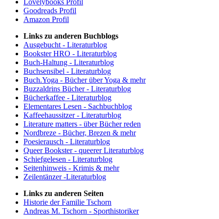
Lovelybooks Profil
Goodreads Profil
Amazon Profil
Links zu anderen Buchblogs
Ausgebucht - Literaturblog
Bookster HRO - Literaturblog
Buch-Haltung - Literaturblog
Buchsensibel - Literaturblog
Buch.Yoga - Bücher über Yoga & mehr
Buzzaldrins Bücher - Literaturblog
Bücherkaffee - Literaturblog
Elementares Lesen - Sachbuchblog
Kaffeehaussitzer - Literaturblog
Literature matters - über Bücher reden
Nordbreze - Bücher, Brezen & mehr
Poesierausch - Literaturblog
Queer Bookster - queerer Literaturblog
Schiefgelesen - Literaturblog
Seitenhinweis - Krimis & mehr
Zeilentänzer -Literaturblog
Links zu anderen Seiten
Historie der Familie Tschorn
Andreas M. Tschorn - Sporthistoriker