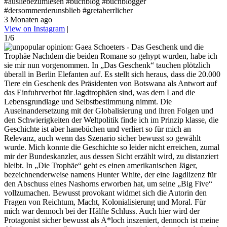
#ausliebezumlesen #buchblog #buchblogger
#dersommerderunsblieb #gretaherrlicher
3 Monaten ago
View on Instagram
|
1/6