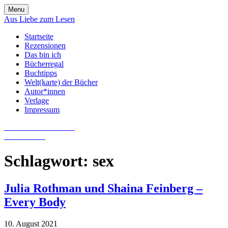
Skip
Menu
to
Aus Liebe zum Lesen
content
Startseite
Rezensionen
Das bin ich
Bücherregal
Buchtipps
Welt(karte) der Bücher
Autor*innen
Verlage
Impressum
Aus Liebe zum Lesen
Literatur-Blog
Schlagwort:
sex
Julia Rothman und Shaina Feinberg –
Every Body
10. August 2021