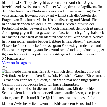
bleibt. In „Die Trophäe“ geht es einen amerikanischen Jäger,
bezeichnenderweise namens Hunter White, der eine Jagdlizenz für
den Abschuss eines Nashorns erworben hat, um seine „Big Five“
vollzumachen. Bewusst provokant widmet sich die Autorin den
Fragen von Reichtum, Macht, Kolonialisierung und Moral. Für
mich war dennoch bei der Hälfte Schluss. Auch hier wird der
Protagonist sicher bewusst als A*loch inszeniert, dennoch ist meine
Abneigung gegen ihn so gewachsen, dass ich mich gefragt habe, ob
mir meine Lebenszeit dafür nicht zu schade ist. Wer bessere Nerven
hat, kann sicher einiges bei der Lektüre lernen. #lesen #rezension
#leseliebe #buecherliebe #bookstagram #bookstagramdeutschland
#bookstagramgermany #ausliebezumlesen #buchblog #buchblogger
#gaeaschoeters #unpopularopinion #dasgeschenk #dietrophaee
5 Monaten ago
View on Instagram
|
2/6