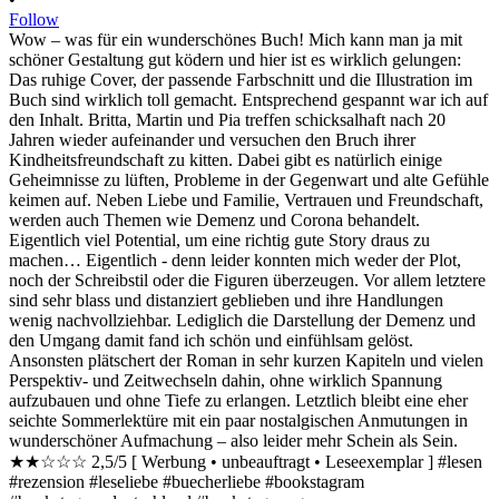
Follow
Wow – was für ein wunderschönes Buch! Mich kann man ja mit
schöner Gestaltung gut ködern und hier ist es wirklich gelungen:
Das ruhige Cover, der passende Farbschnitt und die Illustration im
Buch sind wirklich toll gemacht. Entsprechend gespannt war ich auf
den Inhalt. Britta, Martin und Pia treffen schicksalhaft nach 20
Jahren wieder aufeinander und versuchen den Bruch ihrer
Kindheitsfreundschaft zu kitten. Dabei gibt es natürlich einige
Geheimnisse zu lüften, Probleme in der Gegenwart und alte Gefühle
keimen auf. Neben Liebe und Familie, Vertrauen und Freundschaft,
werden auch Themen wie Demenz und Corona behandelt.
Eigentlich viel Potential, um eine richtig gute Story draus zu
machen… Eigentlich - denn leider konnten mich weder der Plot,
noch der Schreibstil oder die Figuren überzeugen. Vor allem letztere
sind sehr blass und distanziert geblieben und ihre Handlungen
wenig nachvollziehbar. Lediglich die Darstellung der Demenz und
den Umgang damit fand ich schön und einfühlsam gelöst.
Ansonsten plätschert der Roman in sehr kurzen Kapiteln und vielen
Perspektiv- und Zeitwechseln dahin, ohne wirklich Spannung
aufzubauen und ohne Tiefe zu erlangen. Letztlich bleibt eine eher
seichte Sommerlektüre mit ein paar nostalgischen Anmutungen in
wunderschöner Aufmachung – also leider mehr Schein als Sein.
★★☆☆☆ 2,5/5 [ Werbung • unbeauftragt • Leseexemplar ] #lesen
#rezension #leseliebe #buecherliebe #bookstagram