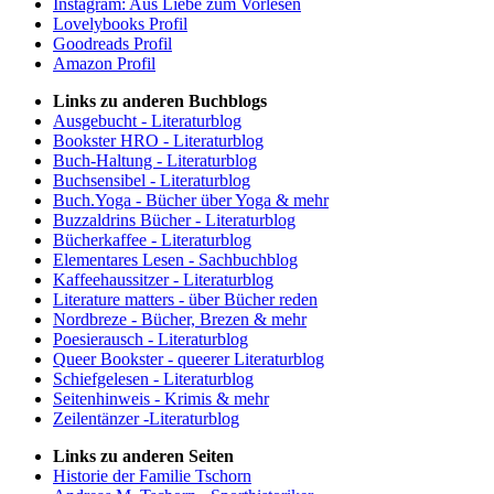
Instagram: Aus Liebe zum Vorlesen
Lovelybooks Profil
Goodreads Profil
Amazon Profil
Links zu anderen Buchblogs
Ausgebucht - Literaturblog
Bookster HRO - Literaturblog
Buch-Haltung - Literaturblog
Buchsensibel - Literaturblog
Buch.Yoga - Bücher über Yoga & mehr
Buzzaldrins Bücher - Literaturblog
Bücherkaffee - Literaturblog
Elementares Lesen - Sachbuchblog
Kaffeehaussitzer - Literaturblog
Literature matters - über Bücher reden
Nordbreze - Bücher, Brezen & mehr
Poesierausch - Literaturblog
Queer Bookster - queerer Literaturblog
Schiefgelesen - Literaturblog
Seitenhinweis - Krimis & mehr
Zeilentänzer -Literaturblog
Links zu anderen Seiten
Historie der Familie Tschorn