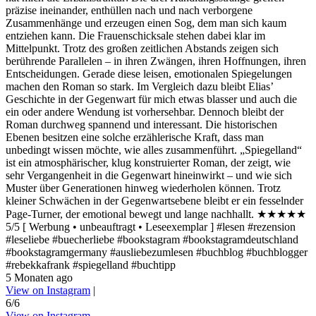
präzise ineinander, enthüllen nach und nach verborgene
Zusammenhänge und erzeugen einen Sog, dem man sich kaum
entziehen kann. Die Frauenschicksale stehen dabei klar im
Mittelpunkt. Trotz des großen zeitlichen Abstands zeigen sich
berührende Parallelen – in ihren Zwängen, ihren Hoffnungen, ihren
Entscheidungen. Gerade diese leisen, emotionalen Spiegelungen
machen den Roman so stark. Im Vergleich dazu bleibt Elias’
Geschichte in der Gegenwart für mich etwas blasser und auch die
ein oder andere Wendung ist vorhersehbar. Dennoch bleibt der
Roman durchweg spannend und interessant. Die historischen
Ebenen besitzen eine solche erzählerische Kraft, dass man
unbedingt wissen möchte, wie alles zusammenführt. „Spiegelland“
ist ein atmosphärischer, klug konstruierter Roman, der zeigt, wie
sehr Vergangenheit in die Gegenwart hineinwirkt – und wie sich
Muster über Generationen hinweg wiederholen können. Trotz
kleiner Schwächen in der Gegenwartsebene bleibt er ein fesselnder
Page-Turner, der emotional bewegt und lange nachhallt. ★★★★★
5/5 [ Werbung • unbeauftragt • Leseexemplar ] #lesen #rezension
#leseliebe #buecherliebe #bookstagram #bookstagramdeutschland
#bookstagramgermany #ausliebezumlesen #buchblog #buchblogger
#rebekkafrank #spiegelland #buchtipp
5 Monaten ago
View on Instagram
|
6/6
View on Instagram