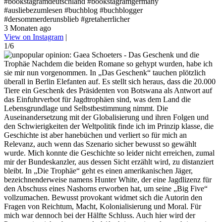
#bookstagramdeutschland #bookstagramgermany
#ausliebezumlesen #buchblog #buchblogger
#dersommerderunsblieb #gretaherrlicher
3 Monaten ago
View on Instagram
|
1/6