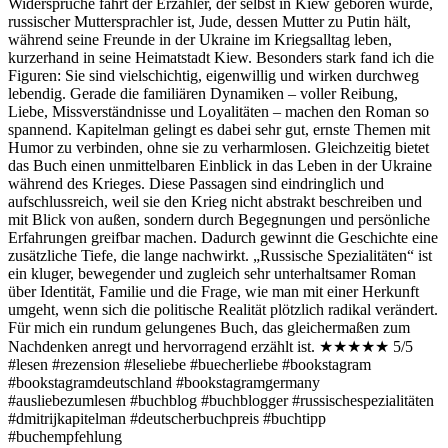
Widersprüche fährt der Erzähler, der selbst in Kiew geboren wurde,
russischer Muttersprachler ist, Jude, dessen Mutter zu Putin hält,
während seine Freunde in der Ukraine im Kriegsalltag leben,
kurzerhand in seine Heimatstadt Kiew. Besonders stark fand ich die
Figuren: Sie sind vielschichtig, eigenwillig und wirken durchweg
lebendig. Gerade die familiären Dynamiken – voller Reibung,
Liebe, Missverständnisse und Loyalitäten – machen den Roman so
spannend. Kapitelman gelingt es dabei sehr gut, ernste Themen mit
Humor zu verbinden, ohne sie zu verharmlosen. Gleichzeitig bietet
das Buch einen unmittelbaren Einblick in das Leben in der Ukraine
während des Krieges. Diese Passagen sind eindringlich und
aufschlussreich, weil sie den Krieg nicht abstrakt beschreiben und
mit Blick von außen, sondern durch Begegnungen und persönliche
Erfahrungen greifbar machen. Dadurch gewinnt die Geschichte eine
zusätzliche Tiefe, die lange nachwirkt. „Russische Spezialitäten“ ist
ein kluger, bewegender und zugleich sehr unterhaltsamer Roman
über Identität, Familie und die Frage, wie man mit einer Herkunft
umgeht, wenn sich die politische Realität plötzlich radikal verändert.
Für mich ein rundum gelungenes Buch, das gleichermaßen zum
Nachdenken anregt und hervorragend erzählt ist. ★★★★★ 5/5
#lesen #rezension #leseliebe #buecherliebe #bookstagram
#bookstagramdeutschland #bookstagramgermany
#ausliebezumlesen #buchblog #buchblogger #russischespezialitäten
#dmitrijkapitelman #deutscherbuchpreis #buchtipp
#buchempfehlung