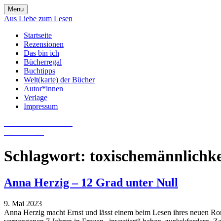
Skip
Menu
to
Aus Liebe zum Lesen
content
Startseite
Rezensionen
Das bin ich
Bücherregal
Buchtipps
Welt(karte) der Bücher
Autor*innen
Verlage
Impressum
Aus Liebe zum Lesen
Literatur-Blog
Schlagwort:
toxischemännlichke
Anna Herzig – 12 Grad unter Null
9. Mai 2023
Anna Herzig macht Ernst und lässt einem beim Lesen ihres neuen Rom