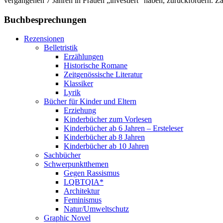
vergangenen 7 Jahren in Frauen „investiert“ haben, zurückfordern. Za
Buchbesprechungen
Rezensionen
Belletristik
Erzählungen
Historische Romane
Zeitgenössische Literatur
Klassiker
Lyrik
Bücher für Kinder und Eltern
Erziehung
Kinderbücher zum Vorlesen
Kinderbücher ab 6 Jahren – Ersteleser
Kinderbücher ab 8 Jahren
Kinderbücher ab 10 Jahren
Sachbücher
Schwerpunktthemen
Gegen Rassismus
LQBTQIA*
Architektur
Feminismus
Natur/Umweltschutz
Graphic Novel