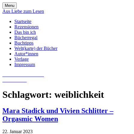
Skip
Menu
to
Aus Liebe zum Lesen
content
Startseite
Rezensionen
Das bin ich
Bücherregal
Buchtipps
Welt(karte) der Bücher
Autor*innen
Verlage
Impressum
Aus Liebe zum Lesen
Literatur-Blog
Schlagwort:
weiblichkeit
Mara Stadick und Vivien Schlitter –
Orgasmic Women
22. Januar 2023