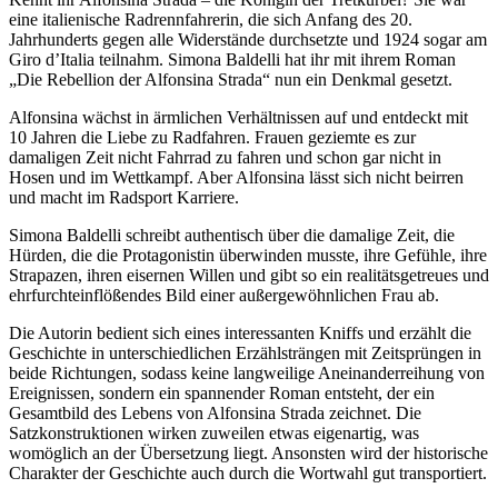
eine italienische Radrennfahrerin, die sich Anfang des 20.
Jahrhunderts gegen alle Widerstände durchsetzte und 1924 sogar am
Giro d’Italia teilnahm. Simona Baldelli hat ihr mit ihrem Roman
„Die Rebellion der Alfonsina Strada“ nun ein Denkmal gesetzt.
Alfonsina wächst in ärmlichen Verhältnissen auf und entdeckt mit
10 Jahren die Liebe zu Radfahren. Frauen geziemte es zur
damaligen Zeit nicht Fahrrad zu fahren und schon gar nicht in
Hosen und im Wettkampf. Aber Alfonsina lässt sich nicht beirren
und macht im Radsport Karriere.
Simona Baldelli schreibt authentisch über die damalige Zeit, die
Hürden, die die Protagonistin überwinden musste, ihre Gefühle, ihre
Strapazen, ihren eisernen Willen und gibt so ein realitätsgetreues und
ehrfurchteinflößendes Bild einer außergewöhnlichen Frau ab.
Die Autorin bedient sich eines interessanten Kniffs und erzählt die
Geschichte in unterschiedlichen Erzählsträngen mit Zeitsprüngen in
beide Richtungen, sodass keine langweilige Aneinanderreihung von
Ereignissen, sondern ein spannender Roman entsteht, der ein
Gesamtbild des Lebens von Alfonsina Strada zeichnet. Die
Satzkonstruktionen wirken zuweilen etwas eigenartig, was
womöglich an der Übersetzung liegt. Ansonsten wird der historische
Charakter der Geschichte auch durch die Wortwahl gut transportiert.