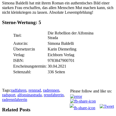
Simona Baldelli hat mit ihrem Roman ein authentisches Bild einer
starken Frau erschaffen, das allen Menschen Mut machen kann, sich
nicht kleinkriegen zu lassen. Absolute Leseempfehlung!
Sterne-Wertung:
5
Die Rebellion der Alfonsina
Titel:
Strada
Autor:in:
Simona Baldelli
Übersetzer:in
Karin Diemerling
Verlag:
Eichborn Verlag
ISBN:
9783847900701
Erscheinungstermin:
30.04.2021
Seitenzahl:
336 Seiten
Tags:
radfahren
,
rennrad
,
radrennen
,
Please follow and like us:
radsport
,
alfonsinastrada
,
rennfahrerin
,
radrennfahrerin
Related Posts