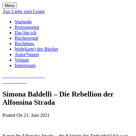
Skip
Menu
to
Aus Liebe zum Lesen
content
Startseite
Rezensionen
Das bin ich
Bücherregal
Buchtipps
Welt(karte) der Bücher
Autor*innen
Verlage
Impressum
Aus Liebe zum Lesen
Literatur-Blog
Simona Baldelli – Die Rebellion der
Alfonsina Strada
Posted On 21. Juni 2021
Kennt ihr Alfonsina Strada – die Königin der Tretkurbel? Sie war