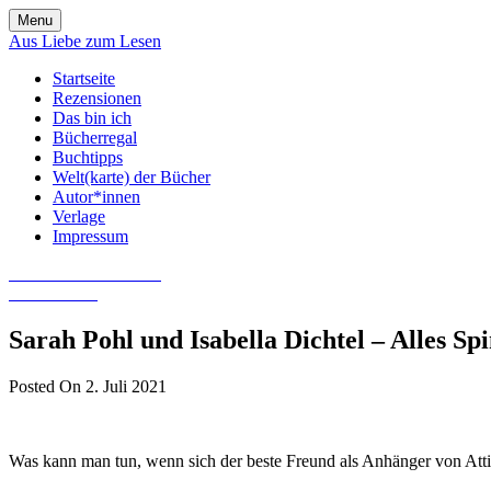
Skip
Menu
to
Aus Liebe zum Lesen
content
Startseite
Rezensionen
Das bin ich
Bücherregal
Buchtipps
Welt(karte) der Bücher
Autor*innen
Verlage
Impressum
Aus Liebe zum Lesen
Literatur-Blog
Sarah Pohl und Isabella Dichtel – Alles Sp
Posted On 2. Juli 2021
Was kann man tun, wenn sich der beste Freund als Anhänger von Att