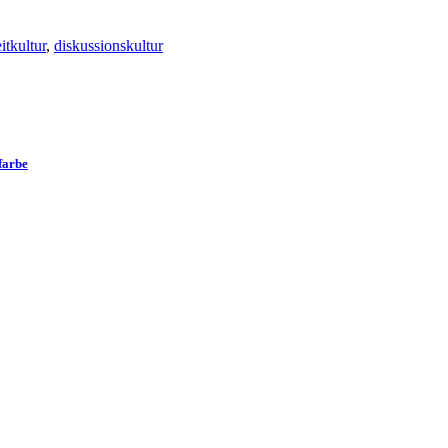
eitkultur
,
diskussionskultur
farbe