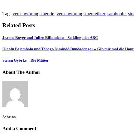
Tags:
verschwörungstheorie
,
verschwörungstheoretiker
,
sarahpohl
,
str
Related Posts
Jeanne Boyer und Julien Billaudeau – So klingt das ABC
Olaolu Fajembola und Tebogo Nimindé-Dundadengar – Gib mir mal die Haut
Stefan Györke – Die Mütter
About The Author
Sabrina
Add a Comment