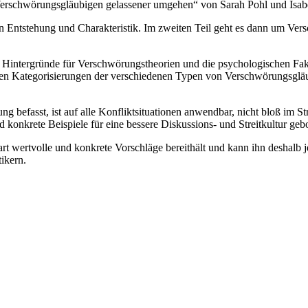
Verschwörungsgläubigen gelassener umgehen“ von Sarah Pohl und Isabel
ren Entstehung und Charakteristik. Im zweiten Teil geht es dann um V
e Hintergründe für Verschwörungstheorien und die psychologischen Fakt
 den Kategorisierungen der verschiedenen Typen von Verschwörungsgläub
ung befasst, ist auf alle Konfliktsituationen anwendbar, nicht bloß im 
konkrete Beispiele für eine bessere Diskussions- und Streitkultur geb
rart wertvolle und konkrete Vorschläge bereithält und kann ihn deshalb 
ikern.