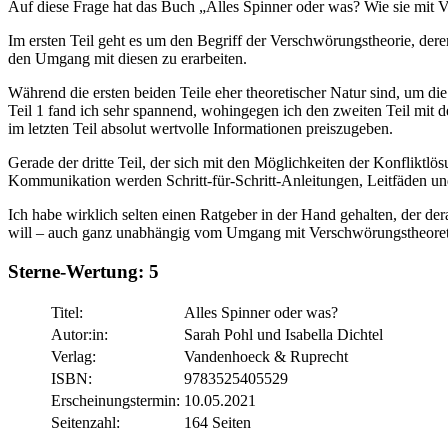
Auf diese Frage hat das Buch „Alles Spinner oder was? Wie sie mit 
Im ersten Teil geht es um den Begriff der Verschwörungstheorie, de
den Umgang mit diesen zu erarbeiten.
Während die ersten beiden Teile eher theoretischer Natur sind, um di
Teil 1 fand ich sehr spannend, wohingegen ich den zweiten Teil mit
im letzten Teil absolut wertvolle Informationen preiszugeben.
Gerade der dritte Teil, der sich mit den Möglichkeiten der Konfliktlös
Kommunikation werden Schritt-für-Schritt-Anleitungen, Leitfäden und 
Ich habe wirklich selten einen Ratgeber in der Hand gehalten, der de
will – auch ganz unabhängig vom Umgang mit Verschwörungstheoret
Sterne-Wertung:
5
Titel:
Alles Spinner oder was?
Autor:in:
Sarah Pohl und Isabella Dichtel
Verlag:
Vandenhoeck & Ruprecht
ISBN:
9783525405529
Erscheinungstermin:
10.05.2021
Seitenzahl:
164 Seiten