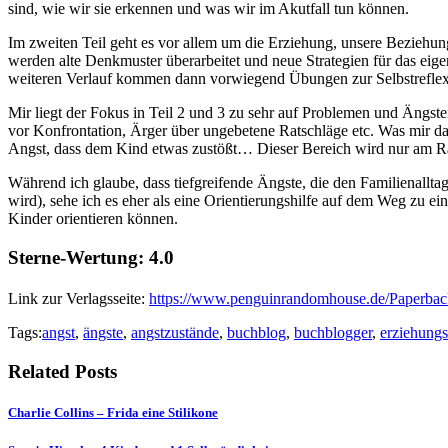
sind, wie wir sie erkennen und was wir im Akutfall tun können.
Im zweiten Teil geht es vor allem um die Erziehung, unsere Beziehung
werden alte Denkmuster überarbeitet und neue Strategien für das eige
weiteren Verlauf kommen dann vorwiegend Übungen zur Selbstreflex
Mir liegt der Fokus in Teil 2 und 3 zu sehr auf Problemen und Ängst
vor Konfrontation, Ärger über ungebetene Ratschläge etc. Was mir daf
Angst, dass dem Kind etwas zustößt… Dieser Bereich wird nur am R
Während ich glaube, dass tiefgreifende Ängste, die den Familienallt
wird), sehe ich es eher als eine Orientierungshilfe auf dem Weg zu ein
Kinder orientieren können.
Sterne-Wertung:
4.0
Link zur Verlagsseite:
https://www.penguinrandomhouse.de/Paperba
Tags:
angst
,
ängste
,
angstzustände
,
buchblog
,
buchblogger
,
erziehungs
Related Posts
Charlie Collins – Frida eine Stilikone