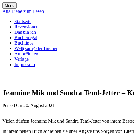
Skip
Menu
to
Aus Liebe zum Lesen
content
Startseite
Rezensionen
Das bin ich
Bücherregal
Buchtipps
Welt(karte) der Bücher
Autor*innen
Verlage
Impressum
Aus Liebe zum Lesen
Literatur-Blog
Jeannine Mik und Sandra Teml-Jetter – K
Posted On 20. August 2021
Vielen dürften Jeannine Mik und Sandra Teml-Jetter von ihrem Bestse
In ihrem neuen Buch schreiben sie über Ängste uns Sorgen von Eltern