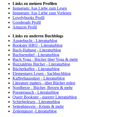
Links zu meinen Profilen
Instagram: Aus Liebe zum Lesen
Instagram: Aus Liebe zum Vorlesen
Lovelybooks Profil
Goodreads Profil
Amazon Profil
Links zu anderen Buchblogs
Ausgebucht - Literaturblog
Bookster HRO - Literaturblog
Buch-Haltung - Literaturblog
Buchsensibel - Literaturblog
Buch.Yoga - Bücher über Yoga & mehr
Buzzaldrins Bücher - Literaturblog
Bücherkaffee - Literaturblog
Elementares Lesen - Sachbuchblog
Kaffeehaussitzer - Literaturblog
Literature matters - über Bücher reden
Nordbreze - Bücher, Brezen & mehr
Poesierausch - Literaturblog
Queer Bookster - queerer Literaturblog
Schiefgelesen - Literaturblog
Seitenhinweis - Krimis & mehr
Zeilentänzer -Literaturblog