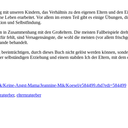
 mit unseren Kindern, das Verhältnis zu den eigenen Eltern und den Einf
ne Leben erarbeitet. Vor allem im ersten Teil gibt es einige Übungen, 
ion und Selbstfindung.
en in Zusammenhang mit den Großeltern. Die meisten Fallbeispiele dreh
ür fehlt, sind Versagensängste, die wohl die meisten (vor allem frisch
ande behandelt.
ag beeinträchtigen, durch dieses Buch nicht gelöst werden können, son
er selbständigen Erziehung und einem stabilen Ich der Eltern, mit dem e
ck/Keine-Angst-Mama/Jeannine-Mik/Koesel/e584499.rhd?edi=584499
ratgeber
,
elternratgeber