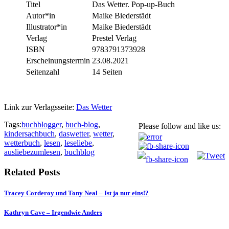
Titel
Das Wetter. Pop-up-Buch
Autor*in
Maike Biederstädt
Illustrator*in
Maike Biederstädt
Verlag
Prestel Verlag
ISBN
9783791373928
Erscheinungstermin
23.08.2021
Seitenzahl
14 Seiten
Link zur Verlagsseite:
Das Wetter
Tags:
buchblogger
,
buch-blog
,
Please follow and like us:
kindersachbuch
,
daswetter
,
wetter
,
wetterbuch
,
lesen
,
leseliebe
,
ausliebezumlesen
,
buchblog
Related Posts
Tracey Corderoy und Tony Neal – Ist ja nur eins!?
Kathryn Cave – Irgendwie Anders