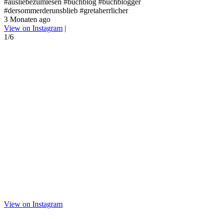
#
#ausliebezumlesen #buchblog #buchblogger
#
#dersommerderunsblieb #gretaherrlicher
5
3 Monaten ago
V
View on Instagram
|
2
1/6
View on Instagram