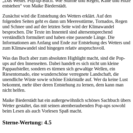
„Das Wetter. Pop-up-Buch. Wie Stürme und Regen, Kälte und Hitze
entstehen“ von Maike Biederstädt.
Zunächst wird die Entstehung des Wetters erklärt. Auf den
folgenden Seiten geht es dann um Meeresstürme, Tornados, Regen
und Schnee und auf der letzten Seite wird der Klimawandel
besprochen. Die Texte im Innenteil sind altersentsprechend
verständlich formuliert und haben eine passende Länge. Die
Informationen am Anfang und Ende zur Entstehung des Wetters und
zum Klimawandel sind hingegen relativ anspruchsvoll.
Was das Buch aber zum absoluten Highlight macht, sind die Pop-
ups auf den Innenseiten. Dabei handelt es sich nicht um kleine
Pappaufsteller, sondern es türmen sich gewaltige Wellen, ein
Riesentornado, eine wunderschöne verregnete Landschaft, die
unendliche Wüste sowie schöne Eiskristalle auf. Wer da keine Lust
bekommt, mehr über deren Entstehung zu lernen, dem kann man
nicht helfen.
Maike Biederstädt hat ein außergewöhnlich schönes Sachbuch übers
Wetter gestaltet, das mit seinen atemberaubenden Pop-ups sowohl
beim Lesen als auch Vorlesen Spaß macht.
Sterne-Wertung:
4.5