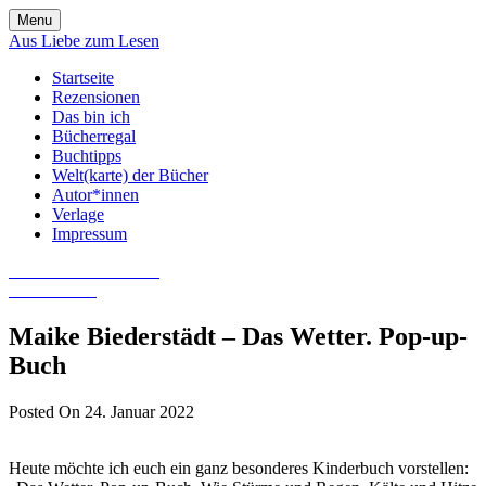
Skip
Menu
to
Aus Liebe zum Lesen
content
Startseite
Rezensionen
Das bin ich
Bücherregal
Buchtipps
Welt(karte) der Bücher
Autor*innen
Verlage
Impressum
Aus Liebe zum Lesen
Literatur-Blog
Maike Biederstädt – Das Wetter. Pop-up-
Buch
Posted On 24. Januar 2022
Heute möchte ich euch ein ganz besonderes Kinderbuch vorstellen: