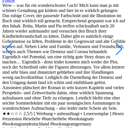
Follow
u
Wow – was für ein wunderschönes Buch! Mich kann man ja mit
T
schöner Gestaltung gut ködern und hier ist es wirklich gelungen:
s
Das ruhige Cover, der passende Farbschnitt und die Illustration im
ü
Buch sind wirklich toll gemacht. Entsprechend gespannt war ich auf
T
den Inhalt. Britta, Martin und Pia treffen schicksalhaft nach 20
d
Jahren wieder aufeinander und versuchen den Bruch ihrer
L
Kindheitsfreundschaft zu kitten. Dabei gibt es natürlich einige
A
Geheimnisse zu lüften, Probleme in der Gegenwart und alte Gefühle
d
keimen auf. Neben Liebe und Familie, Vertrauen und Freundschaft,
G
werden auch Themen wie Demenz und Corona behandelt.
R
Eigentlich viel Potential, um eine richtig gute Story draus zu
w
machen… Eigentlich - denn leider konnten mich weder der Plot,
m
noch der Schreibstil oder die Figuren überzeugen. Vor allem letztere
b
sind sehr blass und distanziert geblieben und ihre Handlungen
b
wenig nachvollziehbar. Lediglich die Darstellung der Demenz und
d
den Umgang damit fand ich schön und einfühlsam gelöst.
v
Ansonsten plätschert der Roman in sehr kurzen Kapiteln und vielen
F
Perspektiv- und Zeitwechseln dahin, ohne wirklich Spannung
m
aufzubauen und ohne Tiefe zu erlangen. Letztlich bleibt eine eher
P
seichte Sommerlektüre mit ein paar nostalgischen Anmutungen in
A
wunderschöner Aufmachung – also leider mehr Schein als Sein.
m
★★☆☆☆ 2,5/5 [ Werbung • unbeauftragt • Leseexemplar ] #lesen
h
#rezension #leseliebe #buecherliebe #bookstagram
#
#bookstagramdeutschland #bookstagramgermany