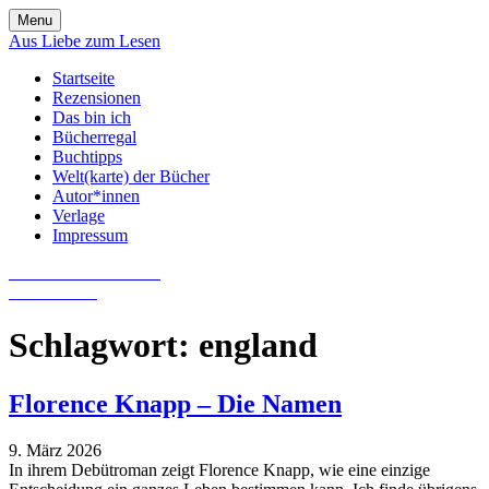
Skip
Menu
to
Aus Liebe zum Lesen
content
Startseite
Rezensionen
Das bin ich
Bücherregal
Buchtipps
Welt(karte) der Bücher
Autor*innen
Verlage
Impressum
Aus Liebe zum Lesen
Literatur-Blog
Schlagwort:
england
Florence Knapp – Die Namen
9. März 2026
In ihrem Debütroman zeigt Florence Knapp, wie eine einzige