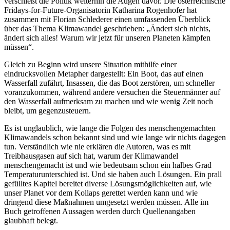
verschießt die Politik weiterhin die Augen davor. Die österreichische
Fridays-for-Future-Organisatorin Katharina Rogenhofer hat
zusammen mit Florian Schlederer einen umfassenden Überblick
über das Thema Klimawandel geschrieben: „Ändert sich nichts,
ändert sich alles! Warum wir jetzt für unseren Planeten kämpfen
müssen“.
Gleich zu Beginn wird unsere Situation mithilfe einer
eindrucksvollen Metapher dargestellt: Ein Boot, das auf einen
Wasserfall zufährt, Insassen, die das Boot zerstören, um schneller
voranzukommen, während andere versuchen die Steuermänner auf
den Wasserfall aufmerksam zu machen und wie wenig Zeit noch
bleibt, um gegenzusteuern.
Es ist unglaublich, wie lange die Folgen des menschengemachten
Klimawandels schon bekannt sind und wie lange wir nichts dagegen
tun. Verständlich wie nie erklären die Autoren, was es mit
Treibhausgasen auf sich hat, warum der Klimawandel
menschengemacht ist und wie bedeutsam schon ein halbes Grad
Temperaturunterschied ist. Und sie haben auch Lösungen. Ein prall
gefülltes Kapitel bereitet diverse Lösungsmöglichkeiten auf, wie
unser Planet vor dem Kollaps gerettet werden kann und wie
dringend diese Maßnahmen umgesetzt werden müssen. Alle im
Buch getroffenen Aussagen werden durch Quellenangaben
glaubhaft belegt.