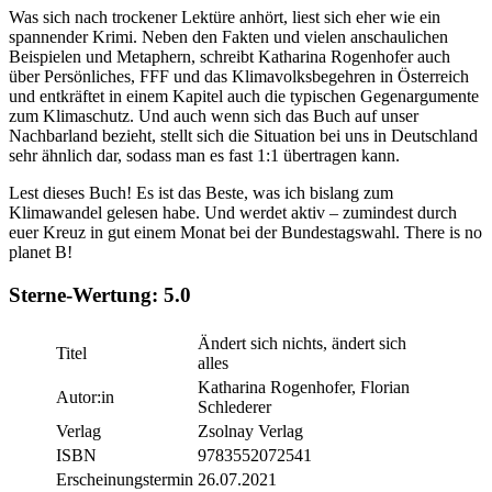
Was sich nach trockener Lektüre anhört, liest sich eher wie ein
spannender Krimi. Neben den Fakten und vielen anschaulichen
Beispielen und Metaphern, schreibt Katharina Rogenhofer auch
über Persönliches, FFF und das Klimavolksbegehren in Österreich
und entkräftet in einem Kapitel auch die typischen Gegenargumente
zum Klimaschutz. Und auch wenn sich das Buch auf unser
Nachbarland bezieht, stellt sich die Situation bei uns in Deutschland
sehr ähnlich dar, sodass man es fast 1:1 übertragen kann.
Lest dieses Buch! Es ist das Beste, was ich bislang zum
Klimawandel gelesen habe. Und werdet aktiv – zumindest durch
euer Kreuz in gut einem Monat bei der Bundestagswahl. There is no
planet B!
Sterne-Wertung:
5.0
Ändert sich nichts, ändert sich
Titel
alles
Katharina Rogenhofer, Florian
Autor:in
Schlederer
Verlag
Zsolnay Verlag
ISBN
9783552072541
Erscheinungstermin
26.07.2021