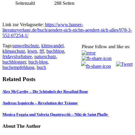
Seitenzahl
288 Seiten
Link zur Verlagsseite:
https://www.hanser-
literaturverlage.de/buch/aendert-sich-nichts-aendert-sich-alles/978-3-
552-07254-1/
Tags:
umweltschutz
,
klimwandel
,
Please follow and like us:
klimaschutz
,
lesen
,
fff
,
buchblog
,
fridaysforfuture
,
naturschutz
,
buchblogger
,
buch-blog
,
buchempfehlung
,
buch
Related Posts
Alex McCarthy – Die Schönheit der Rosalind Bone
Andreas Izquierdo – Revolution der Träume
Monica Foggia und Valeria Quattrocchi – Niki de Saint Phalle
About The Author