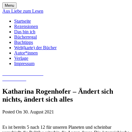
Skip
Menu
to
Aus Liebe zum Lesen
content
Startseite
Rezensionen
Das bin ich
Bücherregal
Buchtipps
Welt(karte) der Bücher
Autor*innen
Verlage
Impressum
Aus Liebe zum Lesen
Literatur-Blog
Katharina Rogenhofer – Ändert sich
nichts, ändert sich alles
Posted On 30. August 2021
Es ist bereits 5 nach 12 für unseren Planeten und scheinbar