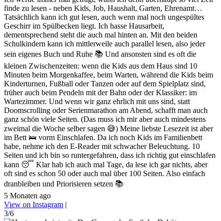
finde zu lesen - neben Kids, Job, Haushalt, Garten, Ehrenamt…
Tatsächlich kann ich gut lesen, auch wenn mal noch ungespültes
Geschirr im Spülbecken liegt. Ich hasse Hausarbeit,
dementsprechend steht die auch mal hinten an. Mit den beiden
Schulkindern kann ich mittlerweile auch parallel lesen, also jeder
sein eigenes Buch und Ruhe 📚 Und ansonsten sind es oft die
kleinen Zwischenzeiten: wenn die Kids aus dem Haus sind 10
Minuten beim Morgenkaffee, beim Warten, während die Kids beim
Kinderturnen, Fußball oder Tanzen oder auf dem Spielplatz sind,
früher auch beim Pendeln mit der Bahn oder der Klassiker: im
Wartezimmer. Und wenn wir ganz ehrlich mit uns sind, statt
Doomscrolling oder Serienmarathon am Abend, schafft man auch
ganz schön viele Seiten. (Das muss ich mir aber auch mindestens
zweimal die Woche selber sagen 😅) Meine liebste Lesezeit ist aber
im Bett 🛌 vorm Einschlafen. Da ich noch Kids im Familienbett
habe, nehme ich den E-Reader mit schwacher Beleuchtung. 10
Seiten und ich bin so runtergefahren, dass ich richtig gut einschlafen
kann 😴 Klar hab ich auch mal Tage, da lese ich gar nichts, aber
oft sind es schon 50 oder auch mal über 100 Seiten. Also einfach
dranbleiben und Priorisieren setzen 📚
5 Monaten ago
View on Instagram
|
3/6