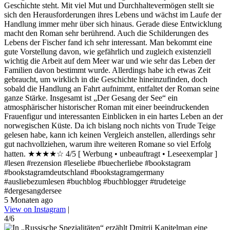
Geschichte steht. Mit viel Mut und Durchhaltevermögen stellt sie
sich den Herausforderungen ihres Lebens und wächst im Laufe der
Handlung immer mehr über sich hinaus. Gerade diese Entwicklung
macht den Roman sehr berührend. Auch die Schilderungen des
Lebens der Fischer fand ich sehr interessant. Man bekommt eine
gute Vorstellung davon, wie gefährlich und zugleich existenziell
wichtig die Arbeit auf dem Meer war und wie sehr das Leben der
Familien davon bestimmt wurde. Allerdings habe ich etwas Zeit
gebraucht, um wirklich in die Geschichte hineinzufinden, doch
sobald die Handlung an Fahrt aufnimmt, entfaltet der Roman seine
ganze Stärke. Insgesamt ist „Der Gesang der See“ ein
atmosphärischer historischer Roman mit einer beeindruckenden
Frauenfigur und interessanten Einblicken in ein hartes Leben an der
norwegischen Küste. Da ich bislang noch nichts von Trude Teige
gelesen habe, kann ich keinen Vergleich anstellen, allerdings sehr
gut nachvollziehen, warum ihre weiteren Romane so viel Erfolg
hatten. ★★★★☆ 4/5 [ Werbung • unbeauftragt • Leseexemplar ]
#lesen #rezension #leseliebe #buecherliebe #bookstagram
#bookstagramdeutschland #bookstagramgermany
#ausliebezumlesen #buchblog #buchblogger #trudeteige
#dergesangdersee
5 Monaten ago
View on Instagram
|
4/6