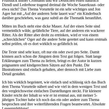
Frühstück immer Croissants und wir Deutschen essen natürlich
Dirndl und Lederhose tragend dreimal die Woche Sauerkraut- oder
etwa nicht? Das Thema Vorurteile ist ein sehr wichtiges und Jon
Agee hat mit „Auf der anderen Seite lauert was“ ein Kinderbuch
darüber geschrieben, was ganz subtil an die Thematik heranführt.
Mitten im Buch steht eine dicke Mauer. Auf der einen Seite sind
vermeintlich wilde, gefährliche Tiere, auf der anderen ein wackerer
Ritter. Als der Ritter aber droht zu ertrinken, wird er von einem
„schrecklichen“ Oger auf die andere Seite gerettet und kann erstmals
selbst prüfen, ob es dort wirklich so gefährlich ist.
Die Texte sind sehr kurz, oft nur ein oder zwei pro Seite. Damit
können auch schon die Jüngsten dem Text gut folgen. Statt lange
Erklärungen zum Thema zu liefern, bringt es der Autor in kurzen
prägnanten und kindgerechten Sätzen auf den Punkt. Die
Illustrationen sind einfach gehalten, aber dennoch mit Liebe zum
Detail gestaltet.
Ich bin wirklich begeistert, wie einfach und schlüssig sich das Buch
dem Thema Vorurteile nähert und wie viel in dem wenigen Text und
den vergleichsweise einfachen Darstellungen steckt. Für kleinere
Kinder reicht der Inhalt so wie er ist erstmal aus, mit meiner 5-
jährigen Tochter habe ich noch das ein oder andere zum Thema
besprochen und ihre weiterführenden Fragen beantwortet. Absolute
Leseempfehlung!