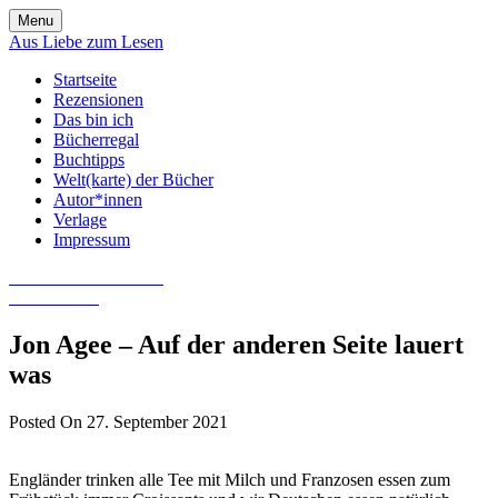
Skip
Menu
to
Aus Liebe zum Lesen
content
Startseite
Rezensionen
Das bin ich
Bücherregal
Buchtipps
Welt(karte) der Bücher
Autor*innen
Verlage
Impressum
Aus Liebe zum Lesen
Literatur-Blog
Jon Agee – Auf der anderen Seite lauert
was
Posted On 27. September 2021
Engländer trinken alle Tee mit Milch und Franzosen essen zum