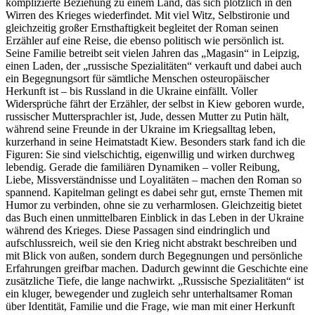
komplizierte Beziehung zu einem Land, das sich plötzlich in den
Wirren des Krieges wiederfindet. Mit viel Witz, Selbstironie und
gleichzeitig großer Ernsthaftigkeit begleitet der Roman seinen
Erzähler auf eine Reise, die ebenso politisch wie persönlich ist.
Seine Familie betreibt seit vielen Jahren das „Magasin“ in Leipzig,
einen Laden, der „russische Spezialitäten“ verkauft und dabei auch
ein Begegnungsort für sämtliche Menschen osteuropäischer
Herkunft ist – bis Russland in die Ukraine einfällt. Voller
Widersprüche fährt der Erzähler, der selbst in Kiew geboren wurde,
russischer Muttersprachler ist, Jude, dessen Mutter zu Putin hält,
während seine Freunde in der Ukraine im Kriegsalltag leben,
kurzerhand in seine Heimatstadt Kiew. Besonders stark fand ich die
Figuren: Sie sind vielschichtig, eigenwillig und wirken durchweg
lebendig. Gerade die familiären Dynamiken – voller Reibung,
Liebe, Missverständnisse und Loyalitäten – machen den Roman so
spannend. Kapitelman gelingt es dabei sehr gut, ernste Themen mit
Humor zu verbinden, ohne sie zu verharmlosen. Gleichzeitig bietet
das Buch einen unmittelbaren Einblick in das Leben in der Ukraine
während des Krieges. Diese Passagen sind eindringlich und
aufschlussreich, weil sie den Krieg nicht abstrakt beschreiben und
mit Blick von außen, sondern durch Begegnungen und persönliche
Erfahrungen greifbar machen. Dadurch gewinnt die Geschichte eine
zusätzliche Tiefe, die lange nachwirkt. „Russische Spezialitäten“ ist
ein kluger, bewegender und zugleich sehr unterhaltsamer Roman
über Identität, Familie und die Frage, wie man mit einer Herkunft