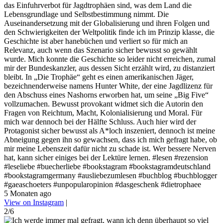
das Einfuhrverbot für Jagdtrophäen sind, was dem Land die
Lebensgrundlage und Selbstbestimmung nimmt. Die
Auseinandersetzung mit der Globalisierung und ihren Folgen und
den Schwierigkeiten der Weltpolitik finde ich im Prinzip klasse, die
Geschichte ist aber hanebüchen und verliert so für mich an
Relevanz, auch wenn das Szenario sicher bewusst so gewählt
wurde. Mich konnte die Geschichte so leider nicht erreichen, zumal
mir der Bundeskanzler, aus dessen Sicht erzählt wird, zu distanziert
bleibt. In „Die Trophäe“ geht es einen amerikanischen Jäger,
bezeichnenderweise namens Hunter White, der eine Jagdlizenz für
den Abschuss eines Nashorns erworben hat, um seine „Big Five“
vollzumachen. Bewusst provokant widmet sich die Autorin den
Fragen von Reichtum, Macht, Kolonialisierung und Moral. Für
mich war dennoch bei der Hälfte Schluss. Auch hier wird der
Protagonist sicher bewusst als A*loch inszeniert, dennoch ist meine
Abneigung gegen ihn so gewachsen, dass ich mich gefragt habe, ob
mir meine Lebenszeit dafür nicht zu schade ist. Wer bessere Nerven
hat, kann sicher einiges bei der Lektüre lernen. #lesen #rezension
#leseliebe #buecherliebe #bookstagram #bookstagramdeutschland
#bookstagramgermany #ausliebezumlesen #buchblog #buchblogger
#gaeaschoeters #unpopularopinion #dasgeschenk #dietrophaee
5 Monaten ago
View on Instagram
|
2/6