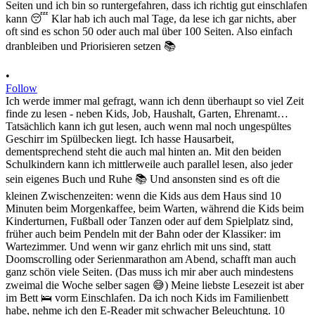
•
Follow
Ich werde immer mal gefragt, wann ich denn überhaupt so viel Zeit
finde zu lesen - neben Kids, Job, Haushalt, Garten, Ehrenamt…
Tatsächlich kann ich gut lesen, auch wenn mal noch ungespültes
Geschirr im Spülbecken liegt. Ich hasse Hausarbeit,
dementsprechend steht die auch mal hinten an. Mit den beiden
Schulkindern kann ich mittlerweile auch parallel lesen, also jeder
sein eigenes Buch und Ruhe 📚 Und ansonsten sind es oft die
kleinen Zwischenzeiten: wenn die Kids aus dem Haus sind 10
Minuten beim Morgenkaffee, beim Warten, während die Kids beim
Kinderturnen, Fußball oder Tanzen oder auf dem Spielplatz sind,
früher auch beim Pendeln mit der Bahn oder der Klassiker: im
Wartezimmer. Und wenn wir ganz ehrlich mit uns sind, statt
Doomscrolling oder Serienmarathon am Abend, schafft man auch
ganz schön viele Seiten. (Das muss ich mir aber auch mindestens
zweimal die Woche selber sagen 😅) Meine liebste Lesezeit ist aber
im Bett 🛌 vorm Einschlafen. Da ich noch Kids im Familienbett
habe, nehme ich den E-Reader mit schwacher Beleuchtung. 10