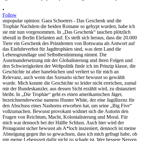
•
Follow
unpopular opinion: Gaea Schoeters - Das Geschenk und die
Trophäe Nachdem die beiden Romane so gehypt wurden, habe ich
sie mir nun vorgenommen. In „Das Geschenk“ tauchen plötzlich
überall in Berlin Elefanten auf. Es stellt sich heraus, dass die 20.000
Tiere ein Geschenk des Präsidenten von Botswana als Antwort auf
das Einfuhrverbot für Jagdtrophäen sind, was dem Land die
Lebensgrundlage und Selbstbestimmung nimmt. Die
Auseinandersetzung mit der Globalisierung und ihren Folgen und
den Schwierigkeiten der Weltpolitik finde ich im Prinzip klasse, die
Geschichte ist aber hanebüchen und verliert so für mich an
Relevanz, auch wenn das Szenario sicher bewusst so gewählt
wurde. Mich konnte die Geschichte so leider nicht erreichen, zumal
mir der Bundeskanzler, aus dessen Sicht erzählt wird, zu distanziert
bleibt. In „Die Trophäe“ geht es einen amerikanischen Jäger,
bezeichnenderweise namens Hunter White, der eine Jagdlizenz für
den Abschuss eines Nashorns erworben hat, um seine „Big Five“
vollzumachen. Bewusst provokant widmet sich die Autorin den
Fragen von Reichtum, Macht, Kolonialisierung und Moral. Für
mich war dennoch bei der Hälfte Schluss. Auch hier wird der
Protagonist sicher bewusst als A*loch inszeniert, dennoch ist meine
Abneigung gegen ihn so gewachsen, dass ich mich gefragt habe, ob
mir meine Lebenszeit dafür nicht zu schade ist. Wer bessere Nerven