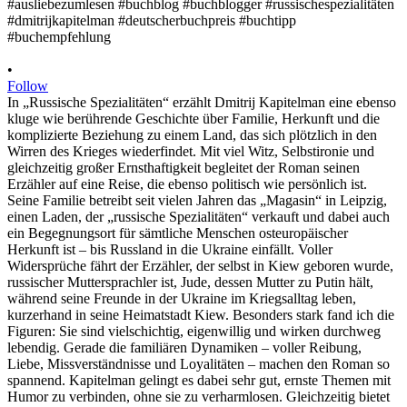
•
Follow
In „Russische Spezialitäten“ erzählt Dmitrij Kapitelman eine ebenso
kluge wie berührende Geschichte über Familie, Herkunft und die
komplizierte Beziehung zu einem Land, das sich plötzlich in den
Wirren des Krieges wiederfindet. Mit viel Witz, Selbstironie und
gleichzeitig großer Ernsthaftigkeit begleitet der Roman seinen
Erzähler auf eine Reise, die ebenso politisch wie persönlich ist.
Seine Familie betreibt seit vielen Jahren das „Magasin“ in Leipzig,
einen Laden, der „russische Spezialitäten“ verkauft und dabei auch
ein Begegnungsort für sämtliche Menschen osteuropäischer
Herkunft ist – bis Russland in die Ukraine einfällt. Voller
Widersprüche fährt der Erzähler, der selbst in Kiew geboren wurde,
russischer Muttersprachler ist, Jude, dessen Mutter zu Putin hält,
während seine Freunde in der Ukraine im Kriegsalltag leben,
kurzerhand in seine Heimatstadt Kiew. Besonders stark fand ich die
Figuren: Sie sind vielschichtig, eigenwillig und wirken durchweg
lebendig. Gerade die familiären Dynamiken – voller Reibung,
Liebe, Missverständnisse und Loyalitäten – machen den Roman so
spannend. Kapitelman gelingt es dabei sehr gut, ernste Themen mit
Humor zu verbinden, ohne sie zu verharmlosen. Gleichzeitig bietet