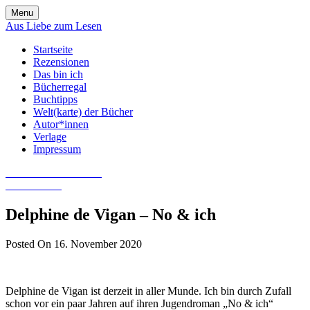
Skip
Menu
to
Aus Liebe zum Lesen
content
Startseite
Rezensionen
Das bin ich
Bücherregal
Buchtipps
Welt(karte) der Bücher
Autor*innen
Verlage
Impressum
Aus Liebe zum Lesen
Literatur-Blog
Delphine de Vigan – No & ich
Posted On 16. November 2020
Delphine de Vigan ist derzeit in aller Munde. Ich bin durch Zufall
schon vor ein paar Jahren auf ihren Jugendroman „No & ich“