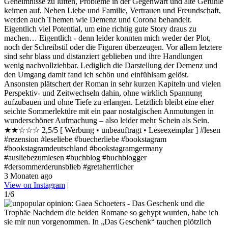
Geheimnisse zu lüften, Probleme in der Gegenwart und alte Gefühle
keimen auf. Neben Liebe und Familie, Vertrauen und Freundschaft,
werden auch Themen wie Demenz und Corona behandelt.
Eigentlich viel Potential, um eine richtig gute Story draus zu
machen… Eigentlich - denn leider konnten mich weder der Plot,
noch der Schreibstil oder die Figuren überzeugen. Vor allem letztere
sind sehr blass und distanziert geblieben und ihre Handlungen
wenig nachvollziehbar. Lediglich die Darstellung der Demenz und
den Umgang damit fand ich schön und einfühlsam gelöst.
Ansonsten plätschert der Roman in sehr kurzen Kapiteln und vielen
Perspektiv- und Zeitwechseln dahin, ohne wirklich Spannung
aufzubauen und ohne Tiefe zu erlangen. Letztlich bleibt eine eher
seichte Sommerlektüre mit ein paar nostalgischen Anmutungen in
wunderschöner Aufmachung – also leider mehr Schein als Sein.
★★☆☆☆ 2,5/5 [ Werbung • unbeauftragt • Leseexemplar ] #lesen
#rezension #leseliebe #buecherliebe #bookstagram
#bookstagramdeutschland #bookstagramgermany
#ausliebezumlesen #buchblog #buchblogger
#dersommerderunsblieb #gretaherrlicher
3 Monaten ago
View on Instagram
|
1/6