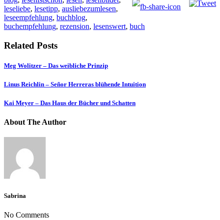
leseliebe
,
lesetipp
,
ausliebezumlesen
,
leseempfehlung
,
buchblog
,
buchempfehlung
,
rezension
,
lesenswert
,
buch
Related Posts
Meg Wolitzer – Das weibliche Prinzip
Linus Reichlin – Señor Herreras blühende Intuition
Kai Meyer – Das Haus der Bücher und Schatten
About The Author
Sabrina
No Comments