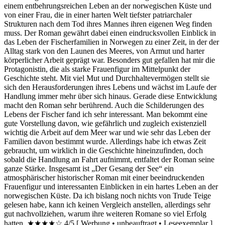
einem entbehrungsreichen Leben an der norwegischen Küste und
von einer Frau, die in einer harten Welt tiefster patriarchaler
Strukturen nach dem Tod ihres Mannes ihren eigenen Weg finden
muss. Der Roman gewährt dabei einen eindrucksvollen Einblick in
das Leben der Fischerfamilien in Norwegen zu einer Zeit, in der der
Alltag stark von den Launen des Meeres, von Armut und harter
körperlicher Arbeit geprägt war. Besonders gut gefallen hat mir die
Protagonistin, die als starke Frauenfigur im Mittelpunkt der
Geschichte steht. Mit viel Mut und Durchhaltevermögen stellt sie
sich den Herausforderungen ihres Lebens und wächst im Laufe der
Handlung immer mehr über sich hinaus. Gerade diese Entwicklung
macht den Roman sehr berührend. Auch die Schilderungen des
Lebens der Fischer fand ich sehr interessant. Man bekommt eine
gute Vorstellung davon, wie gefährlich und zugleich existenziell
wichtig die Arbeit auf dem Meer war und wie sehr das Leben der
Familien davon bestimmt wurde. Allerdings habe ich etwas Zeit
gebraucht, um wirklich in die Geschichte hineinzufinden, doch
sobald die Handlung an Fahrt aufnimmt, entfaltet der Roman seine
ganze Stärke. Insgesamt ist „Der Gesang der See“ ein
atmosphärischer historischer Roman mit einer beeindruckenden
Frauenfigur und interessanten Einblicken in ein hartes Leben an der
norwegischen Küste. Da ich bislang noch nichts von Trude Teige
gelesen habe, kann ich keinen Vergleich anstellen, allerdings sehr
gut nachvollziehen, warum ihre weiteren Romane so viel Erfolg
hatten. ★★★★☆ 4/5 [ Werbung • unbeauftragt • Leseexemplar ]