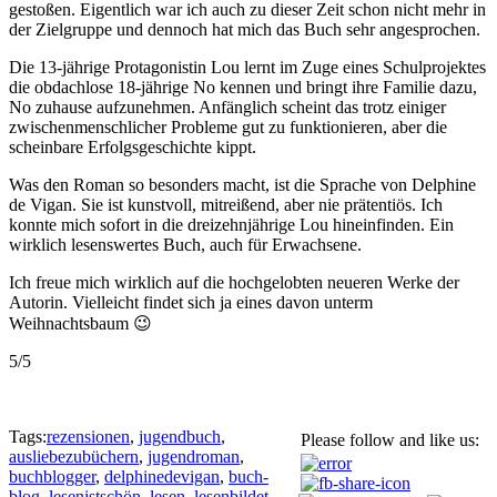
gestoßen. Eigentlich war ich auch zu dieser Zeit schon nicht mehr in
der Zielgruppe und dennoch hat mich das Buch sehr angesprochen.
Die 13-jährige Protagonistin Lou lernt im Zuge eines Schulprojektes
die obdachlose 18-jährige No kennen und bringt ihre Familie dazu,
No zuhause aufzunehmen. Anfänglich scheint das trotz einiger
zwischenmenschlicher Probleme gut zu funktionieren, aber die
scheinbare Erfolgsgeschichte kippt.
Was den Roman so besonders macht, ist die Sprache von Delphine
de Vigan. Sie ist kunstvoll, mitreißend, aber nie prätentiös. Ich
konnte mich sofort in die dreizehnjährige Lou hineinfinden. Ein
wirklich lesenswertes Buch, auch für Erwachsene.
Ich freue mich wirklich auf die hochgelobten neueren Werke der
Autorin. Vielleicht findet sich ja eines davon unterm
Weihnachtsbaum 😉
5/5
Tags:
rezensionen
,
jugendbuch
,
Please follow and like us:
ausliebezubüchern
,
jugendroman
,
buchblogger
,
delphinedevigan
,
buch-
blog
,
lesenistschön
,
lesen
,
lesenbildet
,