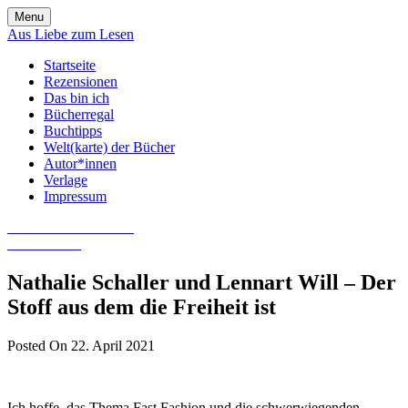
Skip
Menu
to
Aus Liebe zum Lesen
content
Startseite
Rezensionen
Das bin ich
Bücherregal
Buchtipps
Welt(karte) der Bücher
Autor*innen
Verlage
Impressum
Aus Liebe zum Lesen
Literatur-Blog
Nathalie Schaller und Lennart Will – Der
Stoff aus dem die Freiheit ist
Posted On 22. April 2021
Ich hoffe, das Thema Fast Fashion und die schwerwiegenden