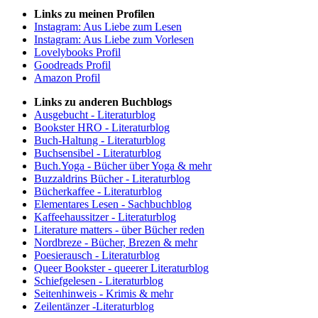
Links zu meinen Profilen
Instagram: Aus Liebe zum Lesen
Instagram: Aus Liebe zum Vorlesen
Lovelybooks Profil
Goodreads Profil
Amazon Profil
Links zu anderen Buchblogs
Ausgebucht - Literaturblog
Bookster HRO - Literaturblog
Buch-Haltung - Literaturblog
Buchsensibel - Literaturblog
Buch.Yoga - Bücher über Yoga & mehr
Buzzaldrins Bücher - Literaturblog
Bücherkaffee - Literaturblog
Elementares Lesen - Sachbuchblog
Kaffeehaussitzer - Literaturblog
Literature matters - über Bücher reden
Nordbreze - Bücher, Brezen & mehr
Poesierausch - Literaturblog
Queer Bookster - queerer Literaturblog
Schiefgelesen - Literaturblog
Seitenhinweis - Krimis & mehr
Zeilentänzer -Literaturblog