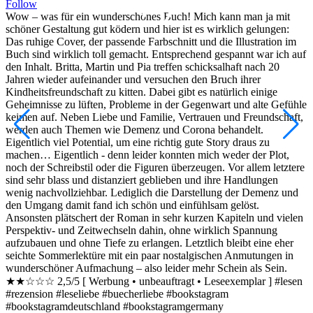
F
Follow
u
Wow – was für ein wunderschönes Buch! Mich kann man ja mit
T
schöner Gestaltung gut ködern und hier ist es wirklich gelungen:
s
Das ruhige Cover, der passende Farbschnitt und die Illustration im
ü
Buch sind wirklich toll gemacht. Entsprechend gespannt war ich auf
T
den Inhalt. Britta, Martin und Pia treffen schicksalhaft nach 20
d
Jahren wieder aufeinander und versuchen den Bruch ihrer
L
Kindheitsfreundschaft zu kitten. Dabei gibt es natürlich einige
A
Geheimnisse zu lüften, Probleme in der Gegenwart und alte Gefühle
d
keimen auf. Neben Liebe und Familie, Vertrauen und Freundschaft,
G
werden auch Themen wie Demenz und Corona behandelt.
R
Eigentlich viel Potential, um eine richtig gute Story draus zu
w
machen… Eigentlich - denn leider konnten mich weder der Plot,
m
noch der Schreibstil oder die Figuren überzeugen. Vor allem letztere
b
sind sehr blass und distanziert geblieben und ihre Handlungen
b
wenig nachvollziehbar. Lediglich die Darstellung der Demenz und
d
den Umgang damit fand ich schön und einfühlsam gelöst.
v
Ansonsten plätschert der Roman in sehr kurzen Kapiteln und vielen
F
Perspektiv- und Zeitwechseln dahin, ohne wirklich Spannung
m
aufzubauen und ohne Tiefe zu erlangen. Letztlich bleibt eine eher
P
seichte Sommerlektüre mit ein paar nostalgischen Anmutungen in
A
wunderschöner Aufmachung – also leider mehr Schein als Sein.
m
★★☆☆☆ 2,5/5 [ Werbung • unbeauftragt • Leseexemplar ] #lesen
h
#rezension #leseliebe #buecherliebe #bookstagram
#
#bookstagramdeutschland #bookstagramgermany