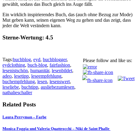
gewählt, sodass das Buch gleich ins Auge fällt.
Ein wirklich inspirierendes Buch, das (auch ohne Bezug zur Mode)
Mut geben kann, seinen eigenen Weg zu gehen und das zeigt, dass
jeder die Welt verändern kann.
Sterne-Wertung:
4.5
Tags:
buchblog
,
eyd
,
buchblogger
,
Please follow and like us:
eydclothing
,
buch-blog
,
fairfashion
,
lesenistschön
,
humanitär
,
lesenbildet
,
adeo
,
lesetipp
,
leseempfehlung
,
buchempfehlung
,
lesen
,
lesenswert
,
leseliebe
,
buchtipp
,
ausliebezumlesen
,
nathalieschaller
Related Posts
Laura Perryman – Farbe
Monica Foggia und Valeria Quattrocchi – Niki de Saint Phalle