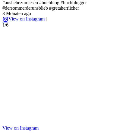
#
#ausliebezumlesen #buchblog #buchblogger
#
#dersommerderunsblieb #gretaherrlicher
5
3 Monaten ago
View on Instagram
|
2
1/6
View on Instagram