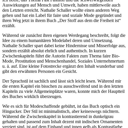
Auswirkungen auf Mensch und Umwelt, haben mittlerweile auch
den Letzten erreicht. Nathalie Schaller wollte einen anderen Weg
gehen und hat ein Label für faire und soziale Mode gegründet und
ihren Weg jetzt in ihrem Buch „Der Stoff aus dem die Freiheit ist“
erzählt.
Während sie zunächst ihren eigenen Werdegang beschreibt, folgt die
Idee zu einem humanitären Modelabel deren und Umsetzung.
Nathalie Schaller spart dabei keine Hindernisse und Misserfolge aus,
sondern erzählt absolut ehrlich und authentisch. In kurzen
Zwischenkapiteln führt die Autorin Fakten zum Thema faire Bio-
Mode, Prostitution und Menschenhandel, Soziales Unternehmertum
u. ä. auf. Eine kleine Fotostrecke ergänzt den Inhalt wunderbar und
gibt den erwähnten Personen ein Gesicht.
Der Sprachstil ist sachlich und lässt sich leicht lesen. Während mir
die ersten Kapitel ein bisschen zu ausschweifend und in den letzten
Kapiteln zu viele Allgemeinplätze waren, konnte mich der Hauptteil
des Buches wirklich überzeugen.
Wie es sich für Modeschaffende gebührt, ist das Buch optisch ein
Hingucker. Der Stil ist minimalistisch, aber keineswegs nüchtern.
Während die Zwischenkapitel in kontrastierend in dunkelgrau
gehalten und passend zum Inhalt dezent mit indischen Ornamenten
verziert sind, ist auf dem Einband und innen gelb als Kontrastfarbe